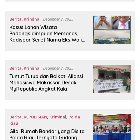
Berita
,
Kriminal
December 2, 2025
Kasus Lahan Wisata
Padangsidimpuan Memanas,
Kadispar Seret Nama Eks Wali
Kota Irsan Efendi
Berita
,
Kriminal
December 2, 2025
Tuntut Tutup dan Boikot! Aliansi
Mahasiswa Makassar Desak
MyRepublic Angkat Kaki
Berita
,
KEPOLISIAN
,
Kriminal
,
Polda
Riau
December 2, 2025
Gila! Rumah Bandar yang Disita
Polda Riau Ternyata Gudang