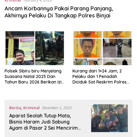
Kriminal
February 4, 2026
Ancam Korbannya Pakai Parang Panjang,
Akhirnya Pelaku Di Tangkap Polres Binjai
Polsek Sibiru biru Menjelang
Kurang dari 1×24 Jam, 2
Suasana Natal 2025 Dan
Pelaku dan 1 Penadah
Tahun Baru 2026 Berikan Izin
Diciduk Sat Reskrim Polres
Praktek perjudian Jenis
Sergai, 1 Pelaku Lainnya DPO
Dadu Dan 2 mesin Tembak
Ikan Berada Samping Pabrik
PKS Dusun lll Desa Ajibaho
Berita
,
Kriminal
December 2, 2025
Aman Dan Terkendali
Aparat Seolah Tutup Mata,
Bisnis Haram Judi Sabung
Ayam di Pasar 2 Sei Mencirim
Makin Menggila