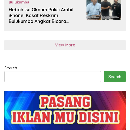
Bulukumba
November 30, 2025
Heboh Isu Oknum Polisi Ambil
iPhone, Kasat Reskrim
Bulukumba Angkat Bicara
Luruskan Fakta
View More
Search
Search