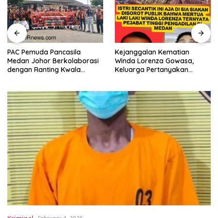
PAC Pemuda Pancasila
Kejanggalan Kematian
Medan Johor Berkolaborasi
Winda Lorenza Gowasa,
dengan Ranting Kwala
Keluarga Pertanyakan
Bekala Gelar Jumat Berkah,
Kesimpulan Bunuh Diri: “Ada
Bagikan 500 Paket kepada
Indikasi Tindak Pidana”
Jemaah dan Pengguna Jalan