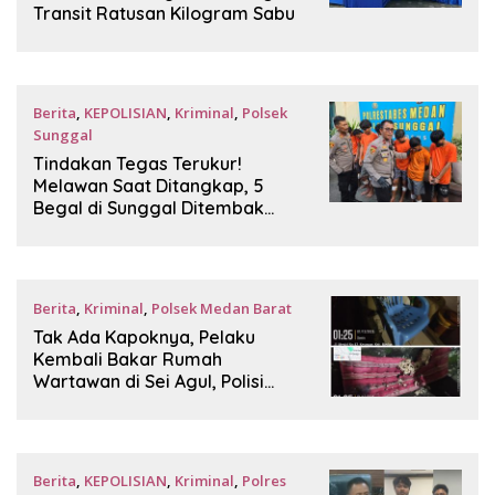
Transit Ratusan Kilogram Sabu
Berita
,
KEPOLISIAN
,
Kriminal
,
Polsek
Sunggal
December 1, 2025
Tindakan Tegas Terukur!
Melawan Saat Ditangkap, 5
Begal di Sunggal Ditembak
Polisi
Berita
,
Kriminal
,
Polsek Medan Barat
December 1, 2025
Tak Ada Kapoknya, Pelaku
Kembali Bakar Rumah
Wartawan di Sei Agul, Polisi
Turun Tangan
Berita
,
KEPOLISIAN
,
Kriminal
,
Polres