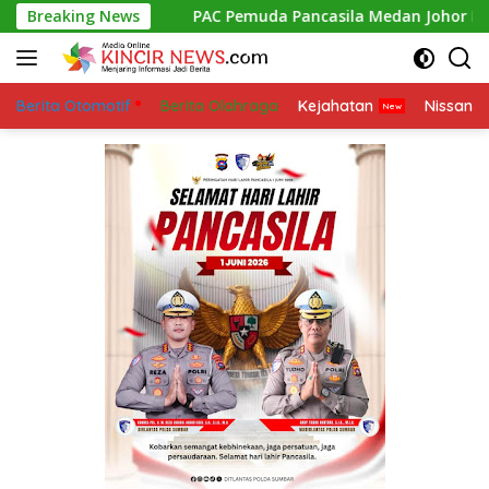
Skip
n Tangan
Breaking News
PAC Pemuda Pancasila Medan Johor Berkolabor
to
content
Berita Otomotif
Berita Olahraga
Kejahatan
Nissan