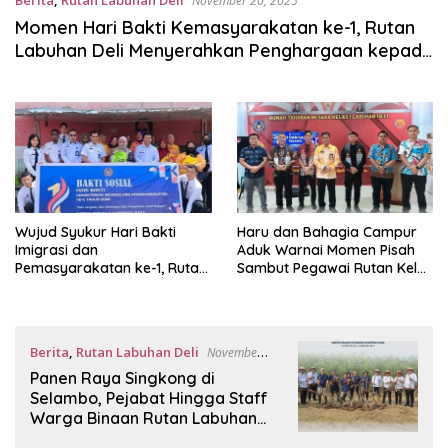
Berita
,
Rutan Labuhan Deli
November 20, 2025
Momen Hari Bakti Kemasyarakatan ke-1, Rutan
Labuhan Deli Menyerahkan Penghargaan kepada
Kecamatan Medan Labuhan
Wujud Syukur Hari Bakti
Haru dan Bahagia Campur
Imigrasi dan
Aduk Warnai Momen Pisah
Pemasyarakatan ke-1, Rutan
Sambut Pegawai Rutan Kelas
Kelas I Labuhan Deli Rangkul
I Labuhan Deli
Masyarakat Lewat Bakti
Sosial
Berita
,
Rutan Labuhan Deli
November
17, 2025
Panen Raya Singkong di
Selambo, Pejabat Hingga Staff
Warga Binaan Rutan Labuhan
Deli Turun Tangan Bersama