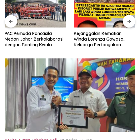
PAC Pemuda Pancasila
Kejanggalan Kematian
Medan Johor Berkolaborasi
Winda Lorenza Gowasa,
dengan Ranting Kwala
Keluarga Pertanyakan
Bekala Gelar Jumat Berkah,
Kesimpulan Bunuh Diri: “Ada
Bagikan 500 Paket kepada
Indikasi Tindak Pidana”
Jemaah dan Pengguna Jalan