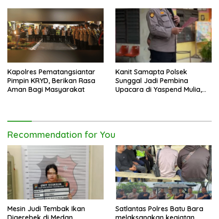
Kapolres Pematangsiantar
Kanit Samapta Polsek
Pimpin KRYD, Berikan Rasa
Sunggal Jadi Pembina
Aman Bagi Masyarakat
Upacara di Yaspend Mulia,
Menolak Aksi Gank Motor,
Tawuran dan
Penyalahgunaan Narkoba
Recommendation for You
Mesin Judi Tembak Ikan
Satlantas Polres Batu Bara
Digerebek di Medan
melaksanakan kegiatan