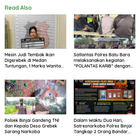
Read Also
Mesin Judi Tembak Ikan
Satlantas Polres Batu Bara
Digerebek di Medan
melaksanakan kegiatan
Tuntungan, 1 Marka Wanita
“POLANTAS KARIB” dengan
dan Uang Tunai Rp2,67 Juta
mengajak karyawan
Diamankan
Perkebunan PT PP Lonsum
Polsek Binjai Gandeng TNI
Dalam Waktu Dua Hari,
dan Kepala Desa Grebek
Satresnarkoba Polres Binjai
Sarang Narkoba
Tangkap 2 Orang Bandar
Narkoba Di Kota Binjai