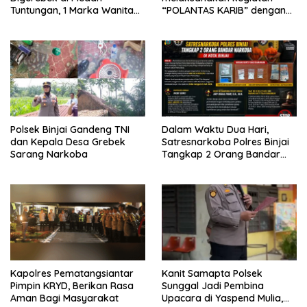
Tuntungan, 1 Marka Wanita
“POLANTAS KARIB” dengan
dan Uang Tunai Rp2,67 Juta
mengajak karyawan
Diamankan
Perkebunan PT PP Lonsum
Polsek Binjai Gandeng TNI
Dalam Waktu Dua Hari,
dan Kepala Desa Grebek
Satresnarkoba Polres Binjai
Sarang Narkoba
Tangkap 2 Orang Bandar
Narkoba Di Kota Binjai
Kapolres Pematangsiantar
Kanit Samapta Polsek
Pimpin KRYD, Berikan Rasa
Sunggal Jadi Pembina
Aman Bagi Masyarakat
Upacara di Yaspend Mulia,