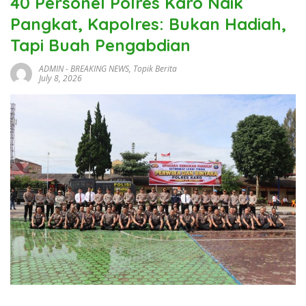
40 Personel Polres Karo Naik
Pangkat, Kapolres: Bukan Hadiah,
Tapi Buah Pengabdian
ADMIN
-
BREAKING NEWS
,
Topik Berita
July 8, 2026