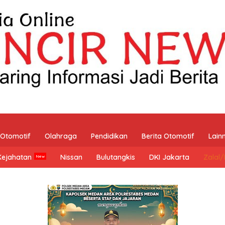
Otomotif
Olahraga
Pendidikan
Berita Otomotif
Lain
Kejahatan
Nissan
Bulutangkis
DKI Jakarta
Zalal