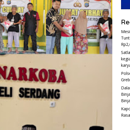
Re
Mesi
Tunt
Rp2,
Satl
kegi
kary
Pols
Greb
Dala
Binj
Binja
Kapo
Rasa