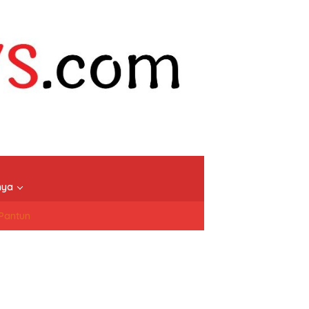
nya
/Pantun