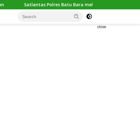
olres Batu Bara melaksanakan kegiatan “POLANTAS KARIB” de
close