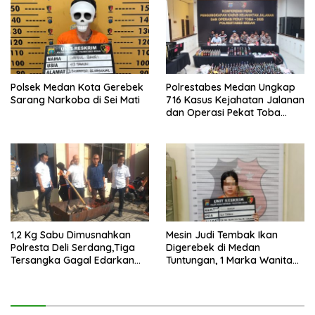
Polsek Medan Kota Gerebek
Polrestabes Medan Ungkap
Sarang Narkoba di Sei Mati
716 Kasus Kejahatan Jalanan
dan Operasi Pekat Toba
2026
1,2 Kg Sabu Dimusnahkan
Mesin Judi Tembak Ikan
Polresta Deli Serdang,Tiga
Digerebek di Medan
Tersangka Gagal Edarkan
Tuntungan, 1 Marka Wanita
Ribuan Dosis Narkoba
dan Uang Tunai Rp2,67 Juta
Diamankan