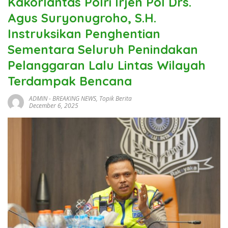
Kakorlantas Polri Irjen Pol Drs.
Agus Suryonugroho, S.H.
Instruksikan Penghentian
Sementara Seluruh Penindakan
Pelanggaran Lalu Lintas Wilayah
Terdampak Bencana
ADMIN
-
BREAKING NEWS
,
Topik Berita
December 6, 2025