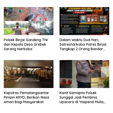
dan Uang Tunai Rp2,67 Juta
mengajak karyawan
Diamankan
Perkebunan PT PP Lonsum
Polsek Binjai Gandeng TNI
Dalam Waktu Dua Hari,
dan Kepala Desa Grebek
Satresnarkoba Polres Binjai
Sarang Narkoba
Tangkap 2 Orang Bandar
Narkoba Di Kota Binjai
Kapolres Pematangsiantar
Kanit Samapta Polsek
Pimpin KRYD, Berikan Rasa
Sunggal Jadi Pembina
Aman Bagi Masyarakat
Upacara di Yaspend Mulia,
Menolak Aksi Gank Motor,
Tawuran dan