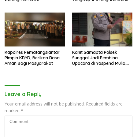
Narkoba Di Kota Binjai
Kapolres Pematangsiantar
Kanit Samapta Polsek
Pimpin KRYD, Berikan Rasa
Sunggal Jadi Pembina
Aman Bagi Masyarakat
Upacara di Yaspend Mulia,
Menolak Aksi Gank Motor,
Tawuran dan
Penyalahgunaan Narkoba
Leave a Reply
Your email address will not be published.
Required fields are
marked
*