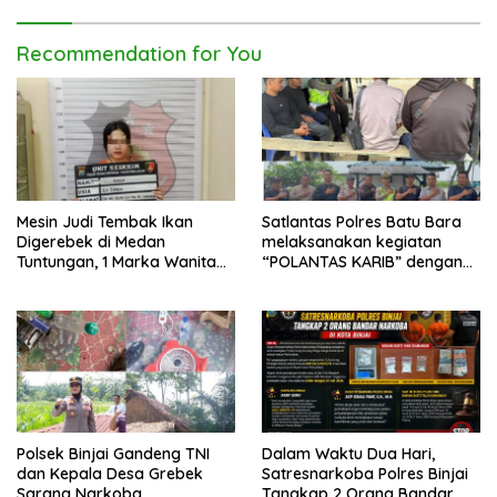
Penyalahgunaan Narkoba
Recommendation for You
Mesin Judi Tembak Ikan
Satlantas Polres Batu Bara
Digerebek di Medan
melaksanakan kegiatan
Tuntungan, 1 Marka Wanita
“POLANTAS KARIB” dengan
dan Uang Tunai Rp2,67 Juta
mengajak karyawan
Diamankan
Perkebunan PT PP Lonsum
Polsek Binjai Gandeng TNI
Dalam Waktu Dua Hari,
dan Kepala Desa Grebek
Satresnarkoba Polres Binjai
Sarang Narkoba
Tangkap 2 Orang Bandar