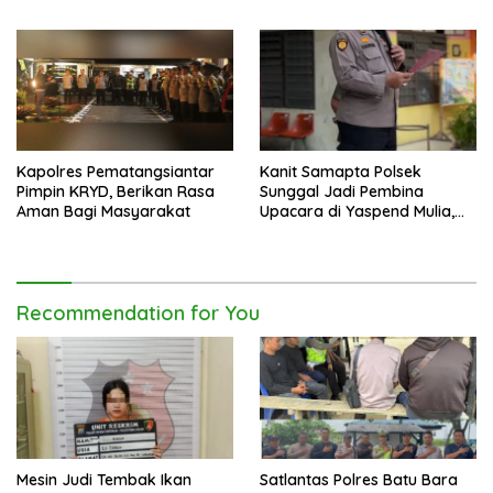
Narkoba Di Kota Binjai
Kapolres Pematangsiantar
Kanit Samapta Polsek
Pimpin KRYD, Berikan Rasa
Sunggal Jadi Pembina
Aman Bagi Masyarakat
Upacara di Yaspend Mulia,
Menolak Aksi Gank Motor,
Tawuran dan
Penyalahgunaan Narkoba
Recommendation for You
Mesin Judi Tembak Ikan
Satlantas Polres Batu Bara