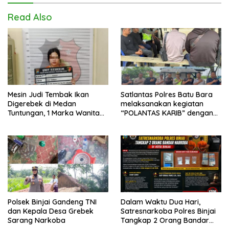
Read Also
Mesin Judi Tembak Ikan
Satlantas Polres Batu Bara
Digerebek di Medan
melaksanakan kegiatan
Tuntungan, 1 Marka Wanita
“POLANTAS KARIB” dengan
dan Uang Tunai Rp2,67 Juta
mengajak karyawan
Diamankan
Perkebunan PT PP Lonsum
Polsek Binjai Gandeng TNI
Dalam Waktu Dua Hari,
dan Kepala Desa Grebek
Satresnarkoba Polres Binjai
Sarang Narkoba
Tangkap 2 Orang Bandar