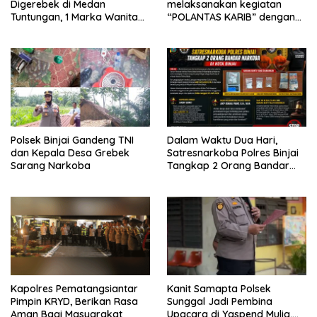
Digerebek di Medan
melaksanakan kegiatan
Tuntungan, 1 Marka Wanita
“POLANTAS KARIB” dengan
dan Uang Tunai Rp2,67 Juta
mengajak karyawan
Diamankan
Perkebunan PT PP Lonsum
Polsek Binjai Gandeng TNI
Dalam Waktu Dua Hari,
dan Kepala Desa Grebek
Satresnarkoba Polres Binjai
Sarang Narkoba
Tangkap 2 Orang Bandar
Narkoba Di Kota Binjai
Kapolres Pematangsiantar
Kanit Samapta Polsek
Pimpin KRYD, Berikan Rasa
Sunggal Jadi Pembina
Aman Bagi Masyarakat
Upacara di Yaspend Mulia,