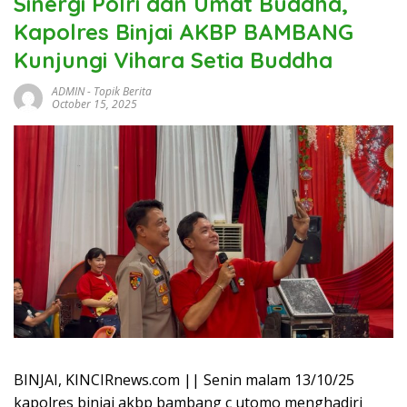
Sinergi Polri dan Umat Buddha,
Kapolres Binjai AKBP BAMBANG
Kunjungi Vihara Setia Buddha
ADMIN
-
Topik Berita
October 15, 2025
BINJAI, KINCIRnews.com || Senin malam 13/10/25
kapolres binjai akbp bambang c utomo menghadiri