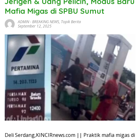
Jerigen & Uang Pelicin, Modus Baru
Mafia Migas di SPBU Sumut
ADMIN
-
BREAKING NEWS
,
Topik Berita
September 12, 2025
Deli Serdang,KINCIRnews.com || Praktik mafia migas di