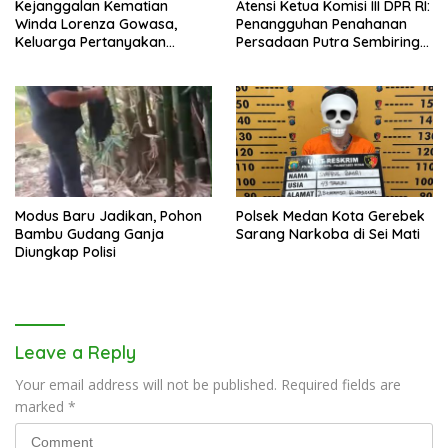
Kejanggalan Kematian
Atensi Ketua Komisi III DPR RI:
Winda Lorenza Gowasa,
Penangguhan Penahanan
Keluarga Pertanyakan
Persadaan Putra Sembiring
Kesimpulan Bunuh Diri: “Ada
Disetujui!
Indikasi Tindak Pidana”
Modus Baru Jadikan, Pohon
Polsek Medan Kota Gerebek
Bambu Gudang Ganja
Sarang Narkoba di Sei Mati
Diungkap Polisi
Leave a Reply
Your email address will not be published.
Required fields are
marked
*