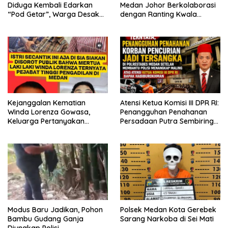
Diduga Kembali Edarkan
Medan Johor Berkolaborasi
“Pod Getar”, Warga Desak
dengan Ranting Kwala
Polisi Turun Tangan
Bekala Gelar Jumat Berkah,
Bagikan 500 Paket kepada
Jemaah dan Pengguna Jalan
Kejanggalan Kematian
Atensi Ketua Komisi III DPR RI:
Winda Lorenza Gowasa,
Penangguhan Penahanan
Keluarga Pertanyakan
Persadaan Putra Sembiring
Kesimpulan Bunuh Diri: “Ada
Disetujui!
Indikasi Tindak Pidana”
Modus Baru Jadikan, Pohon
Polsek Medan Kota Gerebek
Bambu Gudang Ganja
Sarang Narkoba di Sei Mati