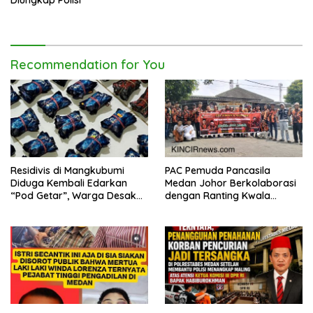
Diungkap Polisi
Recommendation for You
Residivis di Mangkubumi
PAC Pemuda Pancasila
Diduga Kembali Edarkan
Medan Johor Berkolaborasi
“Pod Getar”, Warga Desak
dengan Ranting Kwala
Polisi Turun Tangan
Bekala Gelar Jumat Berkah,
Bagikan 500 Paket kepada
Jemaah dan Pengguna Jalan