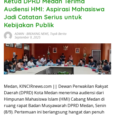
Ketua DPRD Medan Terima
Audiensi HMI: Aspirasi Mahasiswa
Jadi Catatan Serius untuk
Kebijakan Publik
ADMIN
-
BREAKING NEWS
,
Topik Berita
September 9, 2025
Medan, KINCIRnews.com || Dewan Perwakilan Rakyat
Daerah (DPRD) Kota Medan menerima audiensi dari
Himpunan Mahasiswa Islam (HMI) Cabang Medan di
ruang rapat Badan Musyawarah DPRD Medan, Senin
(8/9). Pertemuan ini berlangsung hangat dan penuh