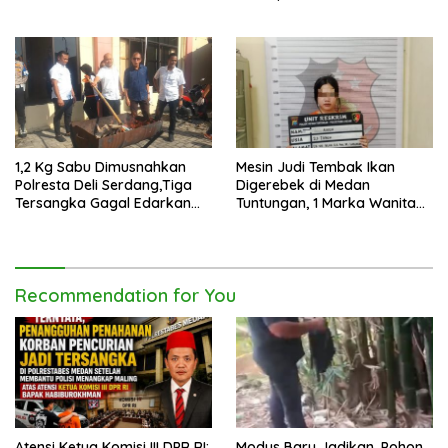
2026
1,2 Kg Sabu Dimusnahkan
Mesin Judi Tembak Ikan
Polresta Deli Serdang,Tiga
Digerebek di Medan
Tersangka Gagal Edarkan
Tuntungan, 1 Marka Wanita
Ribuan Dosis Narkoba
dan Uang Tunai Rp2,67 Juta
Diamankan
Recommendation for You
Atensi Ketua Komisi III DPR RI:
Modus Baru Jadikan, Pohon