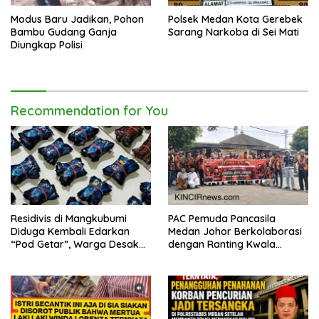
Modus Baru Jadikan, Pohon
Polsek Medan Kota Gerebek
Bambu Gudang Ganja
Sarang Narkoba di Sei Mati
Diungkap Polisi
Recommendation for You
Residivis di Mangkubumi
PAC Pemuda Pancasila
Diduga Kembali Edarkan
Medan Johor Berkolaborasi
“Pod Getar”, Warga Desak
dengan Ranting Kwala
Polisi Turun Tangan
Bekala Gelar Jumat Berkah,
Bagikan 500 Paket kepada
Jemaah dan Pengguna Jalan