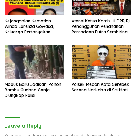
Kejanggalan Kematian
Atensi Ketua Komisi III DPR RI:
Winda Lorenza Gowasa,
Penangguhan Penahanan
Keluarga Pertanyakan
Persadaan Putra Sembiring
Kesimpulan Bunuh Diri: “Ada
Disetujui!
Indikasi Tindak Pidana”
Modus Baru Jadikan, Pohon
Polsek Medan Kota Gerebek
Bambu Gudang Ganja
Sarang Narkoba di Sei Mati
Diungkap Polisi
Leave a Reply
Your email address will not be published.
Required fields are