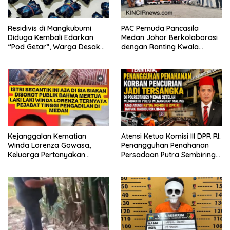
Residivis di Mangkubumi
PAC Pemuda Pancasila
Diduga Kembali Edarkan
Medan Johor Berkolaborasi
“Pod Getar”, Warga Desak
dengan Ranting Kwala
Polisi Turun Tangan
Bekala Gelar Jumat Berkah,
Bagikan 500 Paket kepada
Jemaah dan Pengguna Jalan
Kejanggalan Kematian
Atensi Ketua Komisi III DPR RI:
Winda Lorenza Gowasa,
Penangguhan Penahanan
Keluarga Pertanyakan
Persadaan Putra Sembiring
Kesimpulan Bunuh Diri: “Ada
Disetujui!
Indikasi Tindak Pidana”