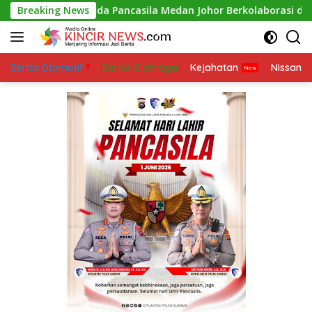
Skip
 Pemuda Pancasila Medan Johor Berkolaborasi dengan Ranting 
Breaking News
to
content
Berita Otomotif
Berita Olahraga
Kejahatan
Nissan