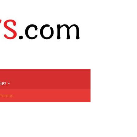
nya
/Pantun