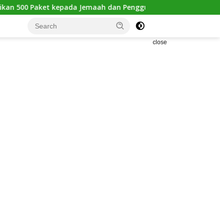
Jemaah dan Pengguna Jalan
Kejanggalan Kematian Winda
close