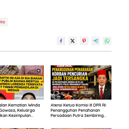
ita
alan Kematian Winda
Atensi Ketua Komisi III DPR RI:
 Gowasa, Keluarga
Penangguhan Penahanan
akan Kesimpulan
Persadaan Putra Sembiring
i: “Ada Indikasi
Disetujui!
idana”