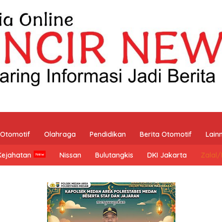
Otomotif
Olahraga
Pendidikan
Berita Otomotif
Lain
Kejahatan
Nissan
Bulutangkis
DKI Jakarta
Zalal