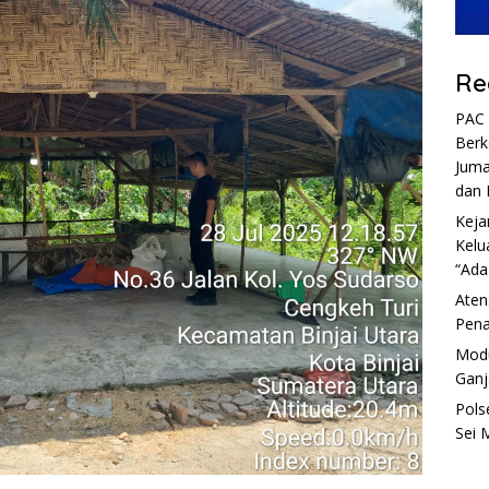
Re
PAC 
Berk
Juma
dan 
Keja
Kelu
“Ada
Aten
Pena
Modu
Ganj
Pols
Sei 