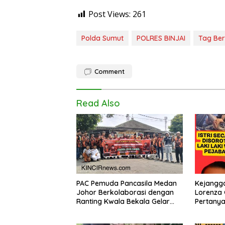
Post Views:
261
Polda Sumut
POLRES BINJAI
Tag Ber
Comment
Read Also
PAC Pemuda Pancasila Medan
Kejangg
Johor Berkolaborasi dengan
Lorenza
Ranting Kwala Bekala Gelar
Pertany
Jumat Berkah, Bagikan 500
Bunuh Dir
Paket kepada Jemaah dan
Tindak P