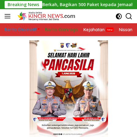
Skip
 Jumat Berkah, Bagikan 500 Paket kepada Jemaah dan Pengguna
Breaking News
to
content
Berita Otomotif
Berita Olahraga
Kejahatan
Nissan