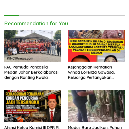
2026
Recommendation for You
PAC Pemuda Pancasila
Kejanggalan Kematian
Medan Johor Berkolaborasi
Winda Lorenza Gowasa,
dengan Ranting Kwala
Keluarga Pertanyakan
Bekala Gelar Jumat Berkah,
Kesimpulan Bunuh Diri: “Ada
Bagikan 500 Paket kepada
Indikasi Tindak Pidana”
Jemaah dan Pengguna Jalan
Atensi Ketua Komisi III DPR RI:
Modus Baru Jadikan, Pohon