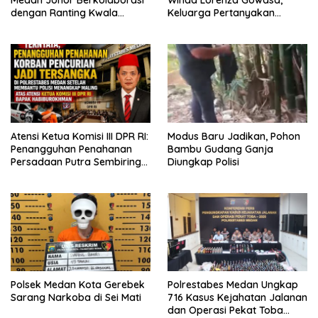
dengan Ranting Kwala
Keluarga Pertanyakan
Bekala Gelar Jumat Berkah,
Kesimpulan Bunuh Diri: “Ada
Bagikan 500 Paket kepada
Indikasi Tindak Pidana”
Jemaah dan Pengguna Jalan
Atensi Ketua Komisi III DPR RI:
Modus Baru Jadikan, Pohon
Penangguhan Penahanan
Bambu Gudang Ganja
Persadaan Putra Sembiring
Diungkap Polisi
Disetujui!
Polsek Medan Kota Gerebek
Polrestabes Medan Ungkap
Sarang Narkoba di Sei Mati
716 Kasus Kejahatan Jalanan
dan Operasi Pekat Toba