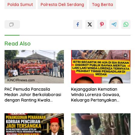
Polda Sumut
Polresta Deli Serdang
Tag Berita
Read Also
PAC Pemuda Pancasila
Kejanggalan Kematian
Medan Johor Berkolaborasi
Winda Lorenza Gowasa,
dengan Ranting Kwala
Keluarga Pertanyakan
Bekala Gelar Jumat Berkah,
Kesimpulan Bunuh Diri: “Ada
Bagikan 500 Paket kepada
Indikasi Tindak Pidana”
Jemaah dan Pengguna Jalan