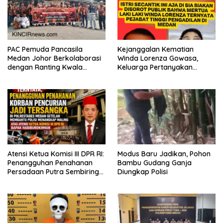
PAC Pemuda Pancasila
Kejanggalan Kematian
Medan Johor Berkolaborasi
Winda Lorenza Gowasa,
dengan Ranting Kwala
Keluarga Pertanyakan
Bekala Gelar Jumat Berkah,
Kesimpulan Bunuh Diri: “Ada
Bagikan 500 Paket kepada
Indikasi Tindak Pidana”
Jemaah dan Pengguna Jalan
Atensi Ketua Komisi III DPR RI:
Modus Baru Jadikan, Pohon
Penangguhan Penahanan
Bambu Gudang Ganja
Persadaan Putra Sembiring
Diungkap Polisi
Disetujui!