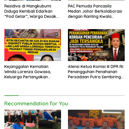
Residivis di Mangkubumi
PAC Pemuda Pancasila
Diduga Kembali Edarkan
Medan Johor Berkolaborasi
“Pod Getar”, Warga Desak
dengan Ranting Kwala
Polisi Turun Tangan
Bekala Gelar Jumat Berkah,
Bagikan 500 Paket kepada
Jemaah dan Pengguna Jalan
Kejanggalan Kematian
Atensi Ketua Komisi III DPR RI:
Winda Lorenza Gowasa,
Penangguhan Penahanan
Keluarga Pertanyakan
Persadaan Putra Sembiring
Kesimpulan Bunuh Diri: “Ada
Disetujui!
Indikasi Tindak Pidana”
Recommendation for You