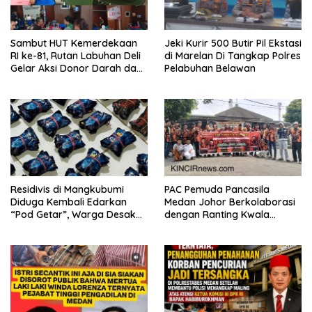
Sambut HUT Kemerdekaan
Jeki Kurir 500 Butir Pil Ekstasi
RI ke-81, Rutan Labuhan Deli
di Marelan Di Tangkap Polres
Gelar Aksi Donor Darah dan
Pelabuhan Belawan
Cek Kesehatan Gratis
Residivis di Mangkubumi
PAC Pemuda Pancasila
Diduga Kembali Edarkan
Medan Johor Berkolaborasi
“Pod Getar”, Warga Desak
dengan Ranting Kwala
Polisi Turun Tangan
Bekala Gelar Jumat Berkah,
Bagikan 500 Paket kepada
Jemaah dan Pengguna Jalan