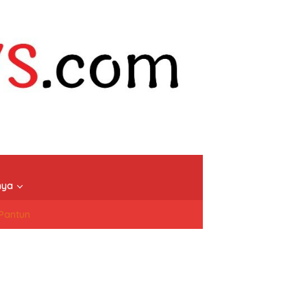
nya
/Pantun