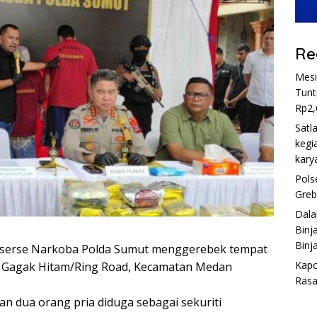
Re
Mesi
Tunt
Rp2,
Satl
kegi
kary
Pols
Greb
Dala
Binj
Binja
eserse Narkoba Polda Sumut menggerebek tempat
Kapo
n Gagak Hitam/Ring Road, Kecamatan Medan
Rasa
dan dua orang pria diduga sebagai sekuriti