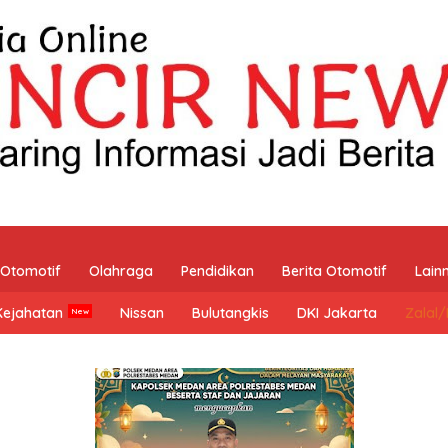
Otomotif
Olahraga
Pendidikan
Berita Otomotif
Lain
Kejahatan
Nissan
Bulutangkis
DKI Jakarta
Zalal