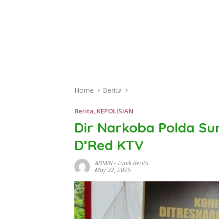
Home
Berita
Berita
,
KEPOLISIAN
Dir Narkoba Polda S
D’Red KTV
ADMIN
-
Topik Berita
May 22, 2025