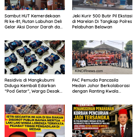
Sambut HUT Kemerdekaan
Jeki Kurir 500 Butir Pil Ekstasi
RI ke-81, Rutan Labuhan Deli
di Marelan Di Tangkap Polres
Gelar Aksi Donor Darah dan
Pelabuhan Belawan
Cek Kesehatan Gratis
Residivis di Mangkubumi
PAC Pemuda Pancasila
Diduga Kembali Edarkan
Medan Johor Berkolaborasi
“Pod Getar”, Warga Desak
dengan Ranting Kwala
Polisi Turun Tangan
Bekala Gelar Jumat Berkah,
Bagikan 500 Paket kepada
Jemaah dan Pengguna Jalan