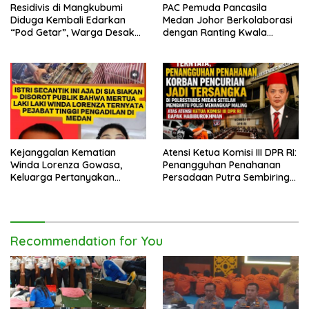
Residivis di Mangkubumi
PAC Pemuda Pancasila
Diduga Kembali Edarkan
Medan Johor Berkolaborasi
“Pod Getar”, Warga Desak
dengan Ranting Kwala
Polisi Turun Tangan
Bekala Gelar Jumat Berkah,
Bagikan 500 Paket kepada
Jemaah dan Pengguna Jalan
Kejanggalan Kematian
Atensi Ketua Komisi III DPR RI:
Winda Lorenza Gowasa,
Penangguhan Penahanan
Keluarga Pertanyakan
Persadaan Putra Sembiring
Kesimpulan Bunuh Diri: “Ada
Disetujui!
Indikasi Tindak Pidana”
Recommendation for You