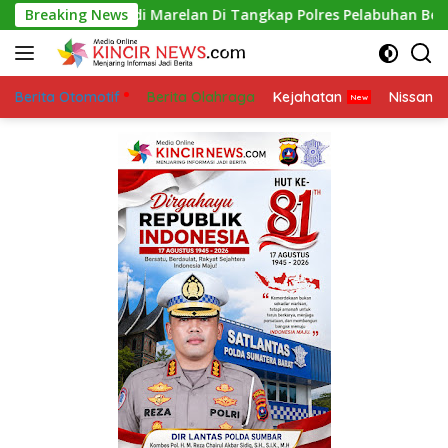
Skip
 Ekstasi di Marelan Di Tangkap Polres Pelabuhan Belawan
Breaking News
to
content
Berita Otomotif
Berita Olahraga
Kejahatan
Nissan