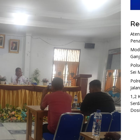
Re
Aten
Pena
Modu
Ganj
Pols
Sei 
Polr
Jala
1,2 
Serd
Dosi