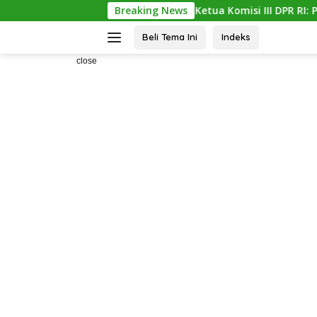
Skip
Atensi Ketua Komisi III DPR RI: Penangguhan Pena
Breaking News
to
content
Beli Tema Ini
Indeks
>
close