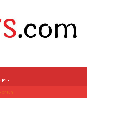
nya
/Pantun