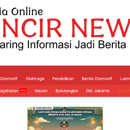
Otomotif
Olahraga
Pendidikan
Berita Otomotif
Lain
Kejahatan
Nissan
Bulutangkis
DKI Jakarta
Zalal