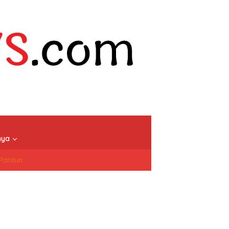
nya
/Pantun