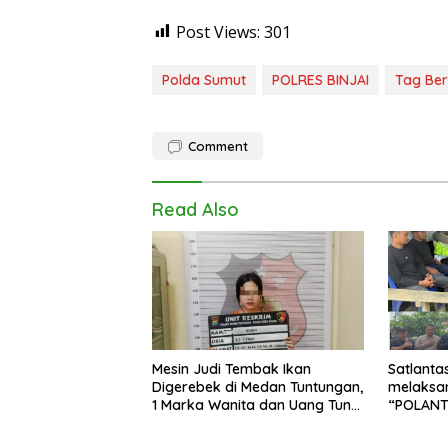
Post Views:
301
Polda Sumut
POLRES BINJAI
Tag Ber
Comment
Read Also
Mesin Judi Tembak Ikan
Satlanta
Digerebek di Medan Tuntungan,
melaksa
1 Marka Wanita dan Uang Tunai
“POLANT
Rp2,67 Juta Diamankan
mengaja
Perkebu