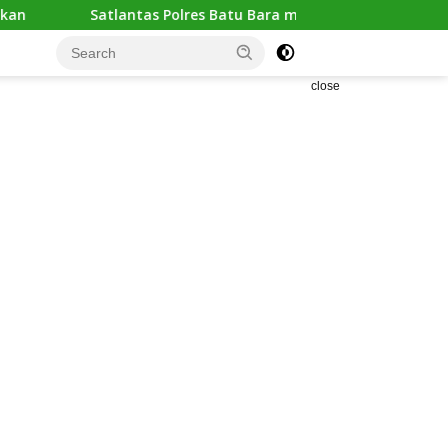
olres Batu Bara melaksanakan kegiatan “POLANTAS KARIB” de
close