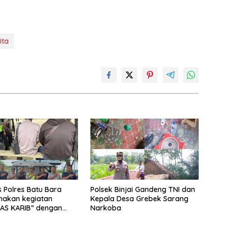
ita
s Polres Batu Bara
Polsek Binjai Gandeng TNI dan
nakan kegiatan
Kepala Desa Grebek Sarang
AS KARIB” dengan
Narkoba
k karyawan
nan PT PP Lonsum