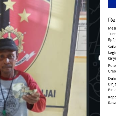
Re
Mesi
Tunt
Rp2,
Satl
kegi
kary
Pols
Greb
Dala
Binj
Binja
Kapo
Rasa