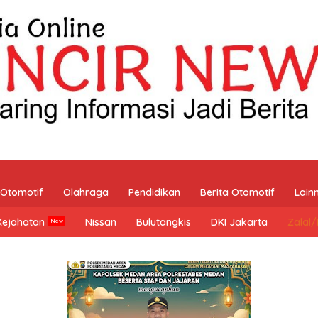
Otomotif
Olahraga
Pendidikan
Berita Otomotif
Lain
Kejahatan
Nissan
Bulutangkis
DKI Jakarta
Zalal