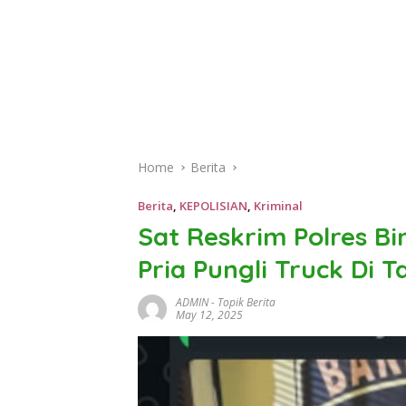
Home
Berita
Berita
,
KEPOLISIAN
,
Kriminal
Sat Reskrim Polres B
Pria Pungli Truck Di T
ADMIN
-
Topik Berita
May 12, 2025