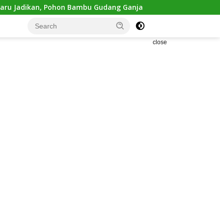
Bambu Gudang Ganja Diungkap Polisi
Polsek Medan Kot
close