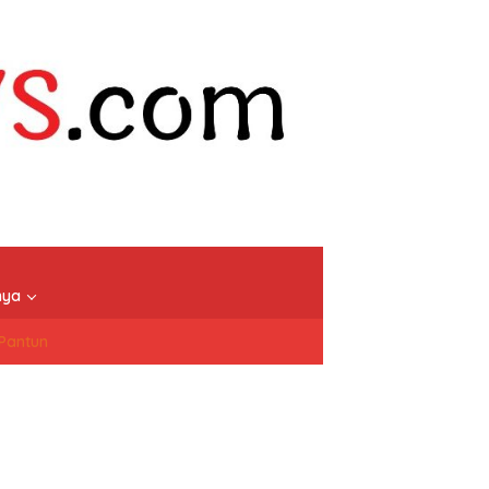
nya
/Pantun