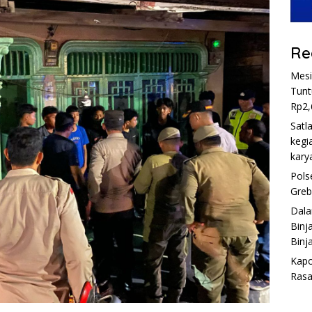
Re
Mesi
Tunt
Rp2,
Satl
kegi
kary
Pols
Greb
Dala
Binj
Binja
Kapo
Rasa