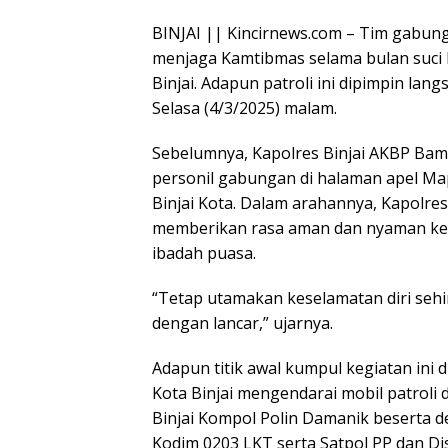
BINJAI || Kincirnews.com – Tim gabun
menjaga Kamtibmas selama bulan suci 
Binjai. Adapun patroli ini dipimpin la
Selasa (4/3/2025) malam.
Sebelumnya, Kapolres Binjai AKBP B
personil gabungan di halaman apel Map
Binjai Kota. Dalam arahannya, Kapolre
memberikan rasa aman dan nyaman ke
ibadah puasa.
“Tetap utamakan keselamatan diri sehi
dengan lancar,” ujarnya.
Adapun titik awal kumpul kegiatan ini di
Kota Binjai mengendarai mobil patroli
Binjai Kompol Polin Damanik beserta d
Kodim 0203 LKT serta Satpol PP dan Di