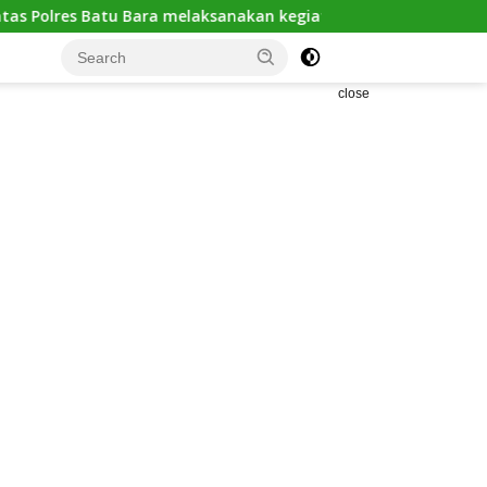
melaksanakan kegiatan “POLANTAS KARIB” dengan mengajak ka
close