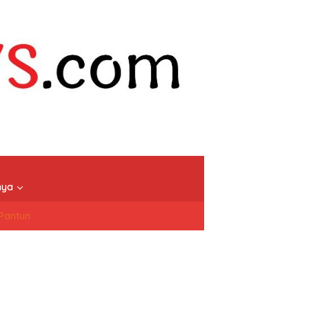
nya
/Pantun