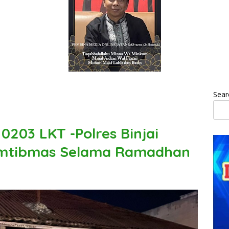
Sear
203 LKT -Polres Binjai
Kamtibmas Selama Ramadhan