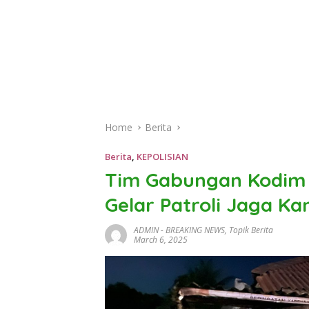
Home
Berita
Berita
,
KEPOLISIAN
Tim Gabungan Kodim 0
Gelar Patroli Jaga 
ADMIN
-
BREAKING NEWS
,
Topik Berita
March 6, 2025