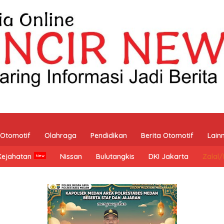
Otomotif
Olahraga
Pendidikan
Berita Otomotif
Lain
Kejahatan
Nissan
Bulutangkis
DKI Jakarta
Zalal