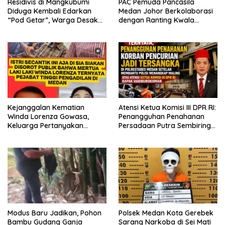
Residivis di Mangkubumi
PAC Pemuda Pancasila
Diduga Kembali Edarkan
Medan Johor Berkolaborasi
“Pod Getar”, Warga Desak
dengan Ranting Kwala
Polisi Turun Tangan
Bekala Gelar Jumat Berkah,
Bagikan 500 Paket kepada
Jemaah dan Pengguna Jalan
Kejanggalan Kematian
Atensi Ketua Komisi III DPR RI:
Winda Lorenza Gowasa,
Penangguhan Penahanan
Keluarga Pertanyakan
Persadaan Putra Sembiring
Kesimpulan Bunuh Diri: “Ada
Disetujui!
Indikasi Tindak Pidana”
Modus Baru Jadikan, Pohon
Polsek Medan Kota Gerebek
Bambu Gudang Ganja
Sarang Narkoba di Sei Mati