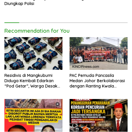
Diungkap Polisi
Recommendation for You
Residivis di Mangkubumi
PAC Pemuda Pancasila
Diduga Kembali Edarkan
Medan Johor Berkolaborasi
“Pod Getar”, Warga Desak
dengan Ranting Kwala
Polisi Turun Tangan
Bekala Gelar Jumat Berkah,
Bagikan 500 Paket kepada
Jemaah dan Pengguna Jalan