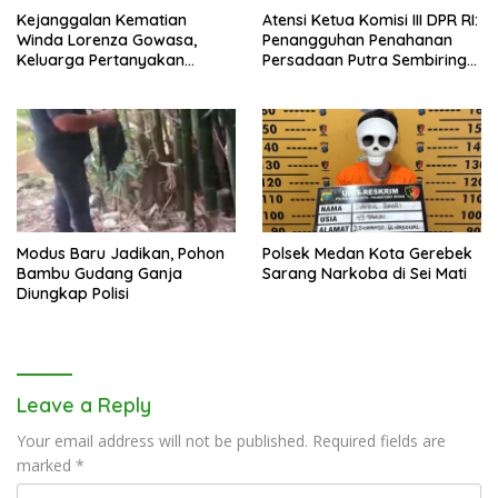
Kejanggalan Kematian
Atensi Ketua Komisi III DPR RI:
Winda Lorenza Gowasa,
Penangguhan Penahanan
Keluarga Pertanyakan
Persadaan Putra Sembiring
Kesimpulan Bunuh Diri: “Ada
Disetujui!
Indikasi Tindak Pidana”
Modus Baru Jadikan, Pohon
Polsek Medan Kota Gerebek
Bambu Gudang Ganja
Sarang Narkoba di Sei Mati
Diungkap Polisi
Leave a Reply
Your email address will not be published.
Required fields are
marked
*