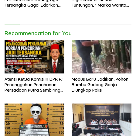
Tersangka Gagal Edarkan
Tuntungan, 1 Marka Wanita
Ribuan Dosis Narkoba
dan Uang Tunai Rp2,67 Juta
Diamankan
Recommendation for You
Atensi Ketua Komisi III DPR RI:
Modus Baru Jadikan, Pohon
Penangguhan Penahanan
Bambu Gudang Ganja
Persadaan Putra Sembiring
Diungkap Polisi
Disetujui!