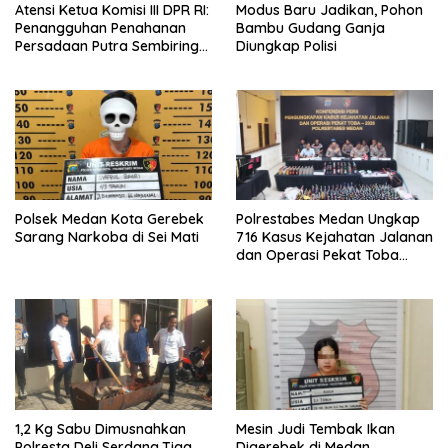
Atensi Ketua Komisi III DPR RI:
Modus Baru Jadikan, Pohon
Penangguhan Penahanan
Bambu Gudang Ganja
Persadaan Putra Sembiring
Diungkap Polisi
Disetujui!
Polsek Medan Kota Gerebek
Polrestabes Medan Ungkap
Sarang Narkoba di Sei Mati
716 Kasus Kejahatan Jalanan
dan Operasi Pekat Toba
2026
1,2 Kg Sabu Dimusnahkan
Mesin Judi Tembak Ikan
Polresta Deli Serdang,Tiga
Digerebek di Medan