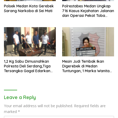
Polsek Medan Kota Gerebek
Polrestabes Medan Ungkap
Sarang Narkoba di Sei Mati
716 Kasus Kejahatan Jalanan
dan Operasi Pekat Toba
2026
1,2 Kg Sabu Dimusnahkan
Mesin Judi Tembak Ikan
Polresta Deli Serdang,Tiga
Digerebek di Medan
Tersangka Gagal Edarkan
Tuntungan, 1 Marka Wanita
Ribuan Dosis Narkoba
dan Uang Tunai Rp2,67 Juta
Diamankan
Leave a Reply
Your email address will not be published.
Required fields are
marked
*