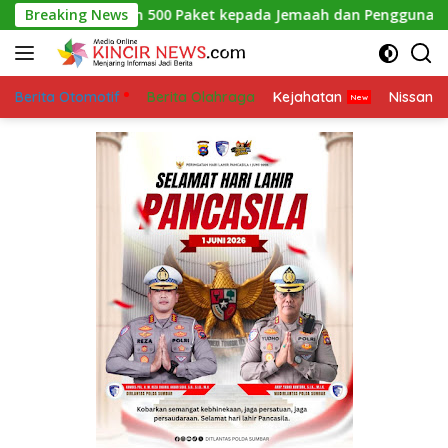
Skip
 Bagikan 500 Paket kepada Jemaah dan Pengguna Jalan
Breaking News
to
content
Berita Otomotif
Berita Olahraga
Kejahatan
Nissan