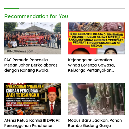
Recommendation for You
PAC Pemuda Pancasila
Kejanggalan Kematian
Medan Johor Berkolaborasi
Winda Lorenza Gowasa,
dengan Ranting Kwala
Keluarga Pertanyakan
Bekala Gelar Jumat Berkah,
Kesimpulan Bunuh Diri: “Ada
Bagikan 500 Paket kepada
Indikasi Tindak Pidana”
Jemaah dan Pengguna Jalan
Atensi Ketua Komisi III DPR RI:
Modus Baru Jadikan, Pohon
Penangguhan Penahanan
Bambu Gudang Ganja