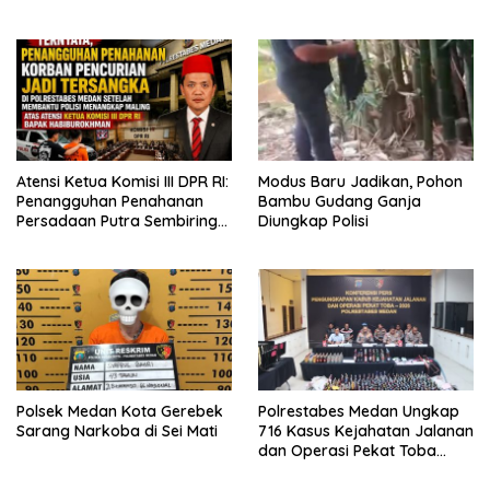
Bekala Gelar Jumat Berkah,
Kesimpulan Bunuh Diri: “Ada
Bagikan 500 Paket kepada
Indikasi Tindak Pidana”
Jemaah dan Pengguna Jalan
Atensi Ketua Komisi III DPR RI:
Modus Baru Jadikan, Pohon
Penangguhan Penahanan
Bambu Gudang Ganja
Persadaan Putra Sembiring
Diungkap Polisi
Disetujui!
Polsek Medan Kota Gerebek
Polrestabes Medan Ungkap
Sarang Narkoba di Sei Mati
716 Kasus Kejahatan Jalanan
dan Operasi Pekat Toba
2026