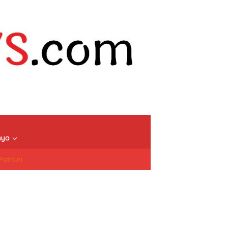
nya
/Pantun