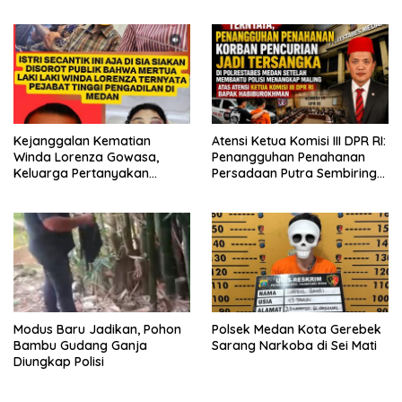
Polisi Turun Tangan
Bekala Gelar Jumat Berkah,
Bagikan 500 Paket kepada
Jemaah dan Pengguna Jalan
Kejanggalan Kematian
Atensi Ketua Komisi III DPR RI:
Winda Lorenza Gowasa,
Penangguhan Penahanan
Keluarga Pertanyakan
Persadaan Putra Sembiring
Kesimpulan Bunuh Diri: “Ada
Disetujui!
Indikasi Tindak Pidana”
Modus Baru Jadikan, Pohon
Polsek Medan Kota Gerebek
Bambu Gudang Ganja
Sarang Narkoba di Sei Mati
Diungkap Polisi