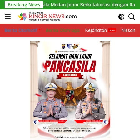
Skip
ancasila Medan Johor Berkolaborasi dengan Ranting Kwala Bek
Breaking News
to
content
Berita Otomotif
Berita Olahraga
Kejahatan
Nissan