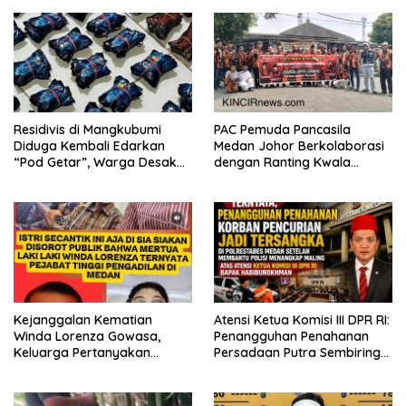
Residivis di Mangkubumi
PAC Pemuda Pancasila
Diduga Kembali Edarkan
Medan Johor Berkolaborasi
“Pod Getar”, Warga Desak
dengan Ranting Kwala
Polisi Turun Tangan
Bekala Gelar Jumat Berkah,
Bagikan 500 Paket kepada
Jemaah dan Pengguna Jalan
Kejanggalan Kematian
Atensi Ketua Komisi III DPR RI:
Winda Lorenza Gowasa,
Penangguhan Penahanan
Keluarga Pertanyakan
Persadaan Putra Sembiring
Kesimpulan Bunuh Diri: “Ada
Disetujui!
Indikasi Tindak Pidana”