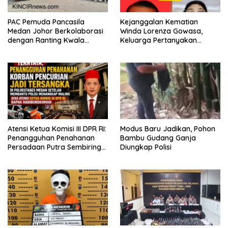
PAC Pemuda Pancasila
Kejanggalan Kematian
Medan Johor Berkolaborasi
Winda Lorenza Gowasa,
dengan Ranting Kwala
Keluarga Pertanyakan
Bekala Gelar Jumat Berkah,
Kesimpulan Bunuh Diri: “Ada
Bagikan 500 Paket kepada
Indikasi Tindak Pidana”
Jemaah dan Pengguna Jalan
Atensi Ketua Komisi III DPR RI:
Modus Baru Jadikan, Pohon
Penangguhan Penahanan
Bambu Gudang Ganja
Persadaan Putra Sembiring
Diungkap Polisi
Disetujui!