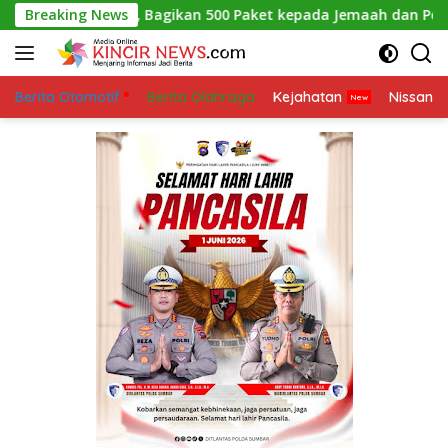
Skip
Berkah, Bagikan 500 Paket kepada Jemaah dan Pengguna Jalan
Breaking News
to
content
Berita Otomotif
Berita Olahraga
Kejahatan
Nissan