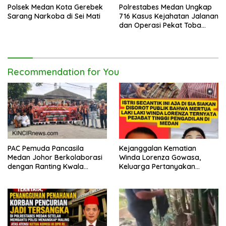
Polsek Medan Kota Gerebek
Polrestabes Medan Ungkap
Sarang Narkoba di Sei Mati
716 Kasus Kejahatan Jalanan
dan Operasi Pekat Toba
2026
Recommendation for You
PAC Pemuda Pancasila
Kejanggalan Kematian
Medan Johor Berkolaborasi
Winda Lorenza Gowasa,
dengan Ranting Kwala
Keluarga Pertanyakan
Bekala Gelar Jumat Berkah,
Kesimpulan Bunuh Diri: “Ada
Bagikan 500 Paket kepada
Indikasi Tindak Pidana”
Jemaah dan Pengguna Jalan