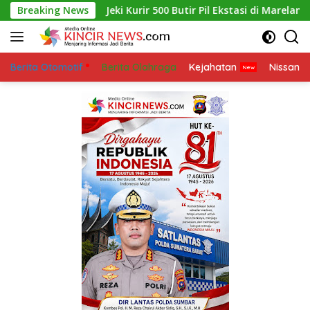
Skip
Breaking News
Jeki Kurir 500 Butir Pil Ekstasi di Marelan Di Tangkap P
to
content
Berita Otomotif
Berita Olahraga
Kejahatan
Nissan