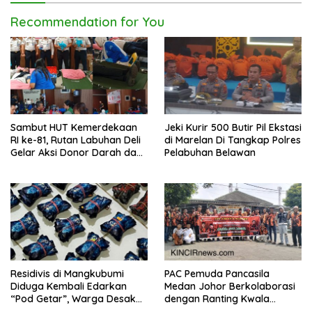
Recommendation for You
Sambut HUT Kemerdekaan
Jeki Kurir 500 Butir Pil Ekstasi
RI ke-81, Rutan Labuhan Deli
di Marelan Di Tangkap Polres
Gelar Aksi Donor Darah dan
Pelabuhan Belawan
Cek Kesehatan Gratis
Residivis di Mangkubumi
PAC Pemuda Pancasila
Diduga Kembali Edarkan
Medan Johor Berkolaborasi
“Pod Getar”, Warga Desak
dengan Ranting Kwala
Polisi Turun Tangan
Bekala Gelar Jumat Berkah,