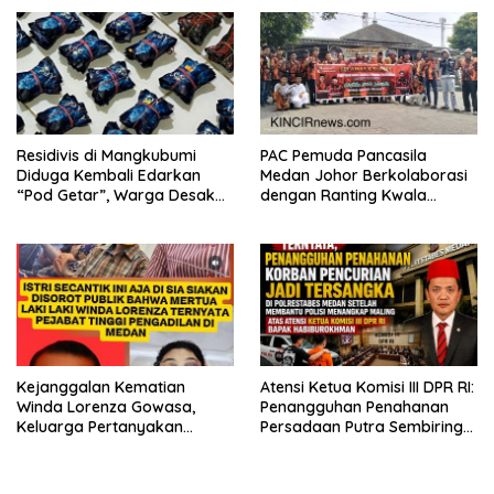
Residivis di Mangkubumi
PAC Pemuda Pancasila
Diduga Kembali Edarkan
Medan Johor Berkolaborasi
“Pod Getar”, Warga Desak
dengan Ranting Kwala
Polisi Turun Tangan
Bekala Gelar Jumat Berkah,
Bagikan 500 Paket kepada
Jemaah dan Pengguna Jalan
Kejanggalan Kematian
Atensi Ketua Komisi III DPR RI:
Winda Lorenza Gowasa,
Penangguhan Penahanan
Keluarga Pertanyakan
Persadaan Putra Sembiring
Kesimpulan Bunuh Diri: “Ada
Disetujui!
Indikasi Tindak Pidana”