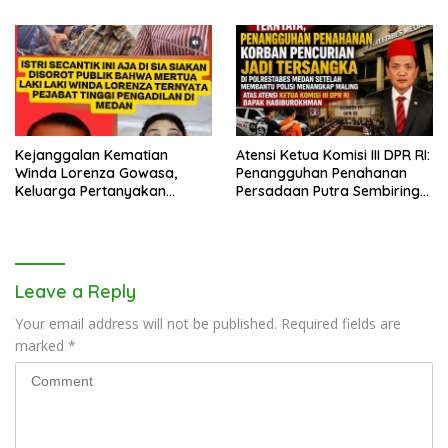
Bagikan 500 Paket kepada
Jemaah dan Pengguna Jalan
Kejanggalan Kematian
Atensi Ketua Komisi III DPR RI:
Winda Lorenza Gowasa,
Penangguhan Penahanan
Keluarga Pertanyakan
Persadaan Putra Sembiring
Kesimpulan Bunuh Diri: “Ada
Disetujui!
Indikasi Tindak Pidana”
Leave a Reply
Your email address will not be published.
Required fields are
marked
*