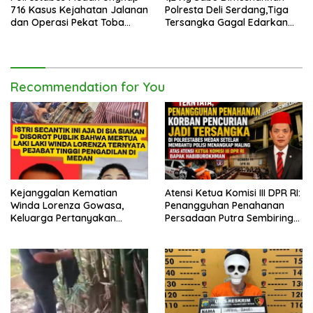
716 Kasus Kejahatan Jalanan
Polresta Deli Serdang,Tiga
dan Operasi Pekat Toba
Tersangka Gagal Edarkan
2026
Ribuan Dosis Narkoba
Recommendation for You
Kejanggalan Kematian
Atensi Ketua Komisi III DPR RI:
Winda Lorenza Gowasa,
Penangguhan Penahanan
Keluarga Pertanyakan
Persadaan Putra Sembiring
Kesimpulan Bunuh Diri: “Ada
Disetujui!
Indikasi Tindak Pidana”