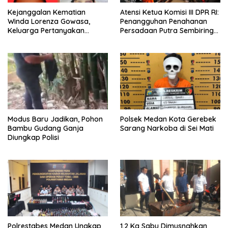
Kejanggalan Kematian
Atensi Ketua Komisi III DPR RI:
Winda Lorenza Gowasa,
Penangguhan Penahanan
Keluarga Pertanyakan
Persadaan Putra Sembiring
Kesimpulan Bunuh Diri: “Ada
Disetujui!
Indikasi Tindak Pidana”
Modus Baru Jadikan, Pohon
Polsek Medan Kota Gerebek
Bambu Gudang Ganja
Sarang Narkoba di Sei Mati
Diungkap Polisi
Polrestabes Medan Ungkap
1,2 Kg Sabu Dimusnahkan