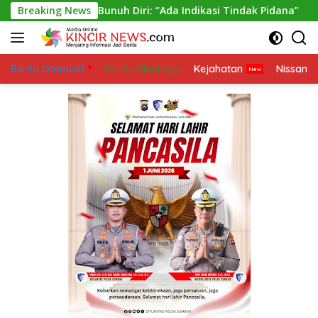
Skip
pulan Bunuh Diri: “Ada Indikasi Tindak Pidana”
Breaking News
Atens
to
content
Berita Otomotif
Berita Olahraga
Kejahatan
Nissan