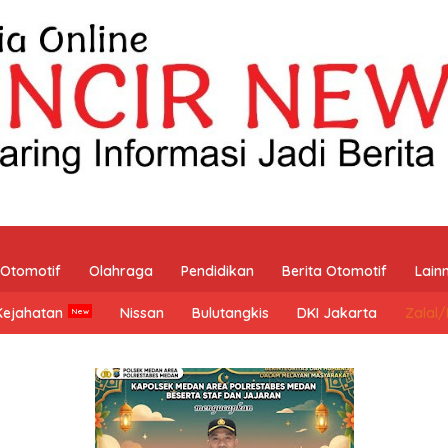
Otomotif
Olahraga
Pendidikan
Berita Otomotif
Lain
Kejahatan
Nissan
Bulutangkis
DKI Jakarta
Zalal