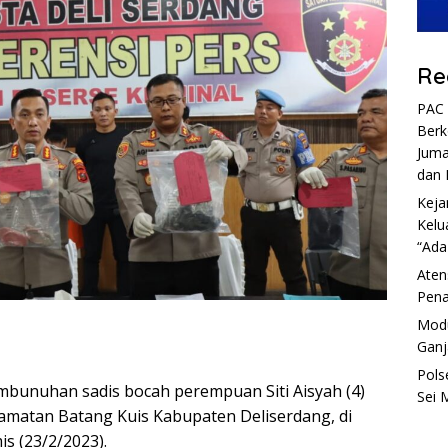
Re
PAC 
Berk
Juma
dan 
Keja
Kelu
“Ada
Aten
Pena
Modu
Ganj
Pols
unuhan sadis bocah perempuan Siti Aisyah (4)
Sei 
matan Batang Kuis Kabupaten Deliserdang, di
is (23/2/2023).