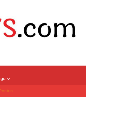
nya
/Pantun