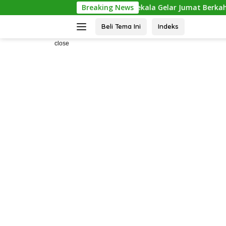
Skip
anting Kwala Bekala Gelar Jumat Berkah, Bagikan 500 Paket k
Breaking News
to
content
Beli Tema Ini
Indeks
>
close