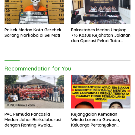
Polsek Medan Kota Gerebek
Polrestabes Medan Ungkap
Sarang Narkoba di Sei Mati
716 Kasus Kejahatan Jalanan
dan Operasi Pekat Toba
2026
Recommendation for You
PAC Pemuda Pancasila
Kejanggalan Kematian
Medan Johor Berkolaborasi
Winda Lorenza Gowasa,
dengan Ranting Kwala
Keluarga Pertanyakan
Bekala Gelar Jumat Berkah,
Kesimpulan Bunuh Diri: “Ada