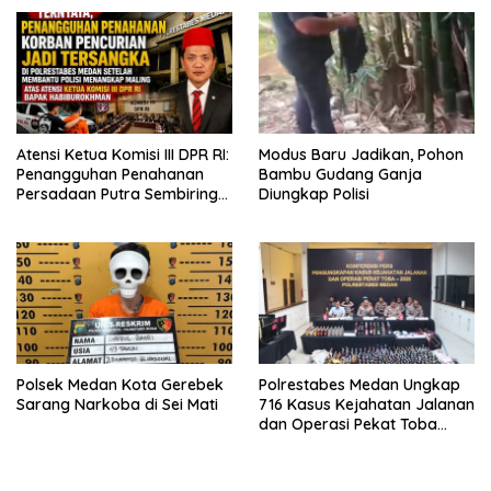
Bagikan 500 Paket kepada
Indikasi Tindak Pidana”
Jemaah dan Pengguna Jalan
Atensi Ketua Komisi III DPR RI:
Modus Baru Jadikan, Pohon
Penangguhan Penahanan
Bambu Gudang Ganja
Persadaan Putra Sembiring
Diungkap Polisi
Disetujui!
Polsek Medan Kota Gerebek
Polrestabes Medan Ungkap
Sarang Narkoba di Sei Mati
716 Kasus Kejahatan Jalanan
dan Operasi Pekat Toba
2026