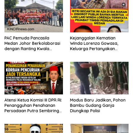
PAC Pemuda Pancasila
Kejanggalan Kematian
Medan Johor Berkolaborasi
Winda Lorenza Gowasa,
dengan Ranting Kwala
Keluarga Pertanyakan
Bekala Gelar Jumat Berkah,
Kesimpulan Bunuh Diri: “Ada
Bagikan 500 Paket kepada
Indikasi Tindak Pidana”
Jemaah dan Pengguna Jalan
Atensi Ketua Komisi III DPR RI:
Modus Baru Jadikan, Pohon
Penangguhan Penahanan
Bambu Gudang Ganja
Persadaan Putra Sembiring
Diungkap Polisi
Disetujui!