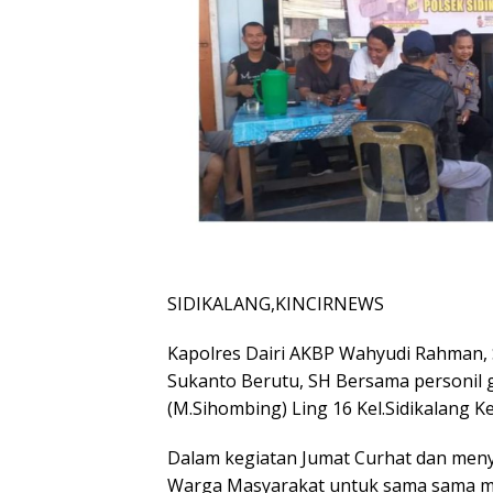
SIDIKALANG,KINCIRNEWS
Kapolres Dairi AKBP Wahyudi Rahman, S
Sukanto Berutu, SH Bersama personil g
(M.Sihombing) Ling 16 Kel.Sidikalang Ke
Dalam kegiatan Jumat Curhat dan men
Warga Masyarakat untuk sama sama m