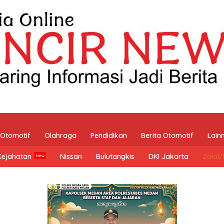
Otomotif
Olahraga
Pendidikan
Berita Otomotif
Lain
Kejahatan
Nissan
Bulutangkis
DKI Jakarta
Zalal