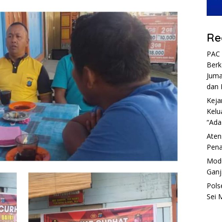
Re
PAC 
Berk
Juma
dan 
Keja
Kelu
“Ada
Aten
Pena
Modu
Ganj
Pols
Sei 