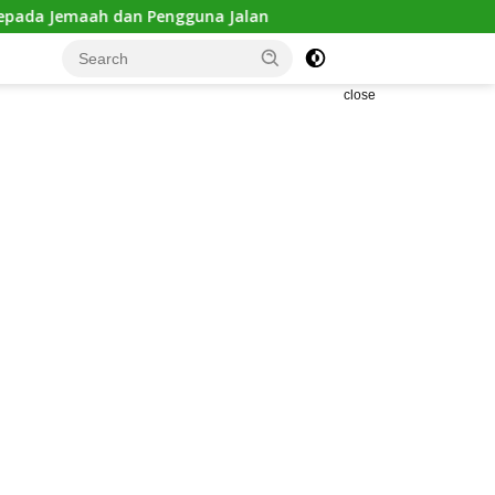
guna Jalan
Kejanggalan Kematian Winda Lorenza Gowasa
close