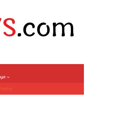
nya
/Pantun