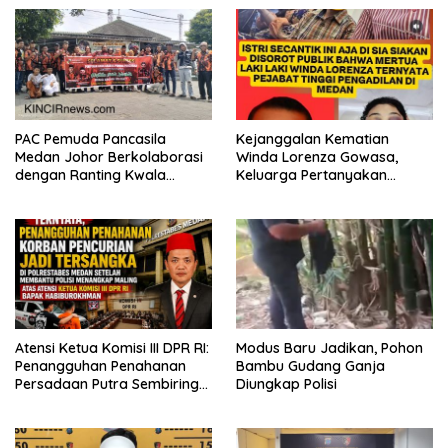
PAC Pemuda Pancasila
Kejanggalan Kematian
Medan Johor Berkolaborasi
Winda Lorenza Gowasa,
dengan Ranting Kwala
Keluarga Pertanyakan
Bekala Gelar Jumat Berkah,
Kesimpulan Bunuh Diri: “Ada
Bagikan 500 Paket kepada
Indikasi Tindak Pidana”
Jemaah dan Pengguna Jalan
Atensi Ketua Komisi III DPR RI:
Modus Baru Jadikan, Pohon
Penangguhan Penahanan
Bambu Gudang Ganja
Persadaan Putra Sembiring
Diungkap Polisi
Disetujui!