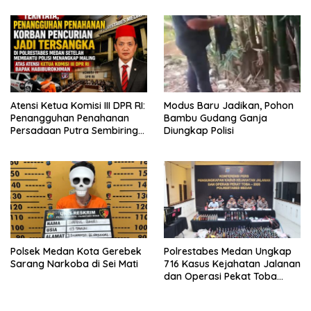
Bagikan 500 Paket kepada
Indikasi Tindak Pidana”
Jemaah dan Pengguna Jalan
Atensi Ketua Komisi III DPR RI:
Modus Baru Jadikan, Pohon
Penangguhan Penahanan
Bambu Gudang Ganja
Persadaan Putra Sembiring
Diungkap Polisi
Disetujui!
Polsek Medan Kota Gerebek
Polrestabes Medan Ungkap
Sarang Narkoba di Sei Mati
716 Kasus Kejahatan Jalanan
dan Operasi Pekat Toba
2026