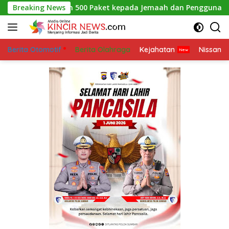
Skip
 Bagikan 500 Paket kepada Jemaah dan Pengguna Jalan
Breaking News
to
content
Berita Otomotif
Berita Olahraga
Kejahatan
Nissan