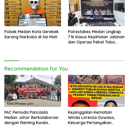
Polsek Medan Kota Gerebek
Polrestabes Medan Ungkap
Sarang Narkoba di Sei Mati
716 Kasus Kejahatan Jalanan
dan Operasi Pekat Toba
2026
Recommendation for You
PAC Pemuda Pancasila
Kejanggalan Kematian
Medan Johor Berkolaborasi
Winda Lorenza Gowasa,
dengan Ranting Kwala
Keluarga Pertanyakan
Bekala Gelar Jumat Berkah,
Kesimpulan Bunuh Diri: “Ada