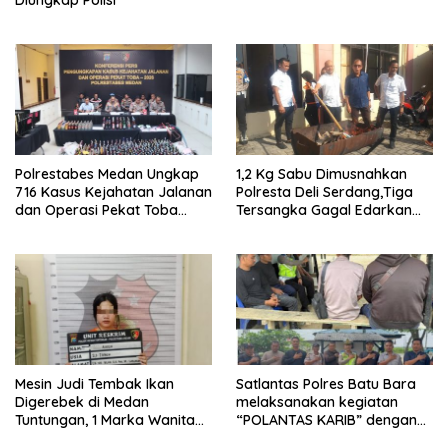
Diungkap Polisi
Polrestabes Medan Ungkap
1,2 Kg Sabu Dimusnahkan
716 Kasus Kejahatan Jalanan
Polresta Deli Serdang,Tiga
dan Operasi Pekat Toba
Tersangka Gagal Edarkan
2026
Ribuan Dosis Narkoba
Mesin Judi Tembak Ikan
Satlantas Polres Batu Bara
Digerebek di Medan
melaksanakan kegiatan
Tuntungan, 1 Marka Wanita
“POLANTAS KARIB” dengan
dan Uang Tunai Rp2,67 Juta
mengajak karyawan