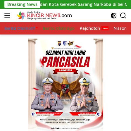
Skip
Polsek Medan Kota Gerebek Sarang Narkoba di Sei Mati
Breaking News
to
content
Berita Otomotif
Berita Olahraga
Kejahatan
Nissan