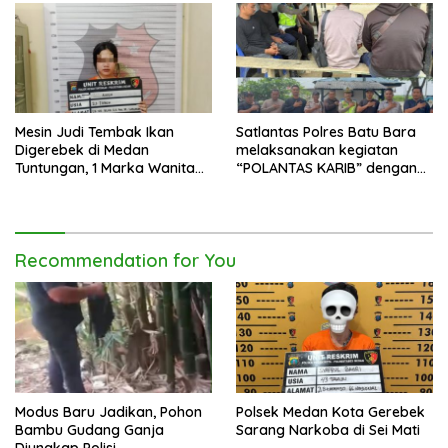
Mesin Judi Tembak Ikan
Satlantas Polres Batu Bara
Digerebek di Medan
melaksanakan kegiatan
Tuntungan, 1 Marka Wanita
“POLANTAS KARIB” dengan
dan Uang Tunai Rp2,67 Juta
mengajak karyawan
Diamankan
Perkebunan PT PP Lonsum
Recommendation for You
Modus Baru Jadikan, Pohon
Polsek Medan Kota Gerebek
Bambu Gudang Ganja
Sarang Narkoba di Sei Mati