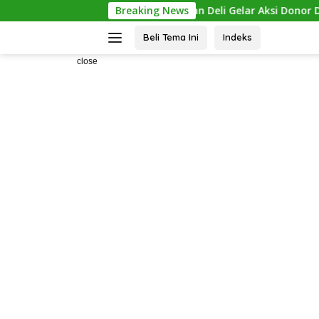
Skip
, Rutan Labuhan Deli Gelar Aksi Donor Darah dan Cek Kesehat
Breaking News
to
content
Beli Tema Ini
Indeks
>
close