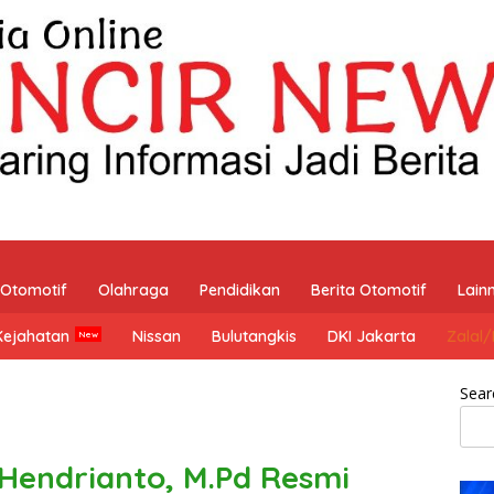
Otomotif
Olahraga
Pendidikan
Berita Otomotif
Lain
Kejahatan
Nissan
Bulutangkis
DKI Jakarta
Zalal
Sear
Hendrianto, M.Pd Resmi