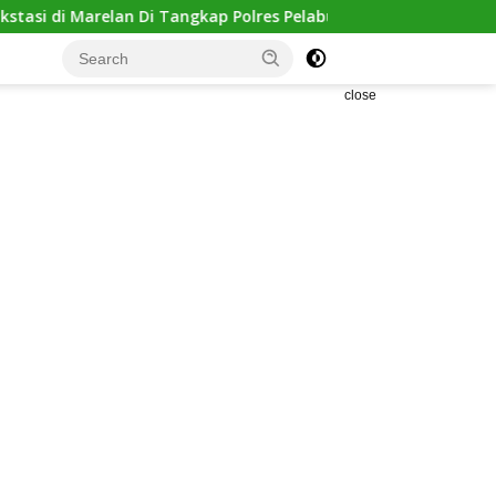
i Tangkap Polres Pelabuhan Belawan
Residivis di Mangkub
close