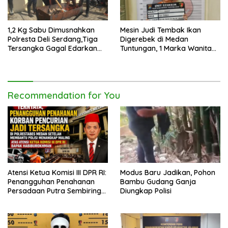
1,2 Kg Sabu Dimusnahkan
Mesin Judi Tembak Ikan
Polresta Deli Serdang,Tiga
Digerebek di Medan
Tersangka Gagal Edarkan
Tuntungan, 1 Marka Wanita
Ribuan Dosis Narkoba
dan Uang Tunai Rp2,67 Juta
Diamankan
Recommendation for You
Atensi Ketua Komisi III DPR RI:
Modus Baru Jadikan, Pohon
Penangguhan Penahanan
Bambu Gudang Ganja
Persadaan Putra Sembiring
Diungkap Polisi
Disetujui!