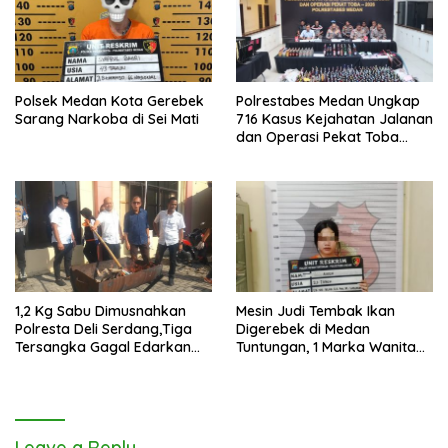
Polsek Medan Kota Gerebek
Polrestabes Medan Ungkap
Sarang Narkoba di Sei Mati
716 Kasus Kejahatan Jalanan
dan Operasi Pekat Toba
2026
1,2 Kg Sabu Dimusnahkan
Mesin Judi Tembak Ikan
Polresta Deli Serdang,Tiga
Digerebek di Medan
Tersangka Gagal Edarkan
Tuntungan, 1 Marka Wanita
Ribuan Dosis Narkoba
dan Uang Tunai Rp2,67 Juta
Diamankan
Leave a Reply