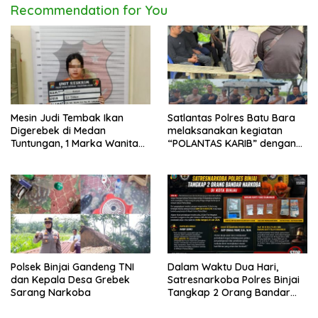
Recommendation for You
Mesin Judi Tembak Ikan
Satlantas Polres Batu Bara
Digerebek di Medan
melaksanakan kegiatan
Tuntungan, 1 Marka Wanita
“POLANTAS KARIB” dengan
dan Uang Tunai Rp2,67 Juta
mengajak karyawan
Diamankan
Perkebunan PT PP Lonsum
Polsek Binjai Gandeng TNI
Dalam Waktu Dua Hari,
dan Kepala Desa Grebek
Satresnarkoba Polres Binjai
Sarang Narkoba
Tangkap 2 Orang Bandar
Narkoba Di Kota Binjai