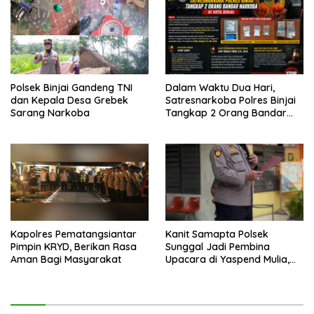
Polsek Binjai Gandeng TNI
Dalam Waktu Dua Hari,
dan Kepala Desa Grebek
Satresnarkoba Polres Binjai
Sarang Narkoba
Tangkap 2 Orang Bandar
Narkoba Di Kota Binjai
Kapolres Pematangsiantar
Kanit Samapta Polsek
Pimpin KRYD, Berikan Rasa
Sunggal Jadi Pembina
Aman Bagi Masyarakat
Upacara di Yaspend Mulia,
Menolak Aksi Gank Motor,
Tawuran dan
Penyalahgunaan Narkoba