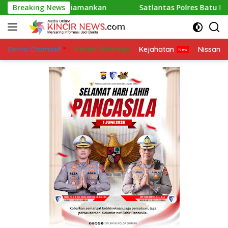
Skip
67 Juta Diamankan
Breaking News
Satlantas Polres Batu Bara melak
to
content
Berita Otomotif
Berita Olahraga
Kejahatan
Nissan