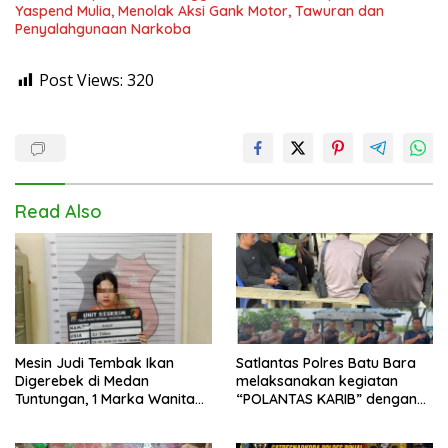
Yaspend Mulia, Menolak Aksi Gank Motor, Tawuran dan
Penyalahgunaan Narkoba
Post Views:
320
Read Also
Mesin Judi Tembak Ikan
Satlantas Polres Batu Bara
Digerebek di Medan
melaksanakan kegiatan
Tuntungan, 1 Marka Wanita
“POLANTAS KARIB” dengan
dan Uang Tunai Rp2,67 Juta
mengajak karyawan
Diamankan
Perkebunan PT PP Lonsum