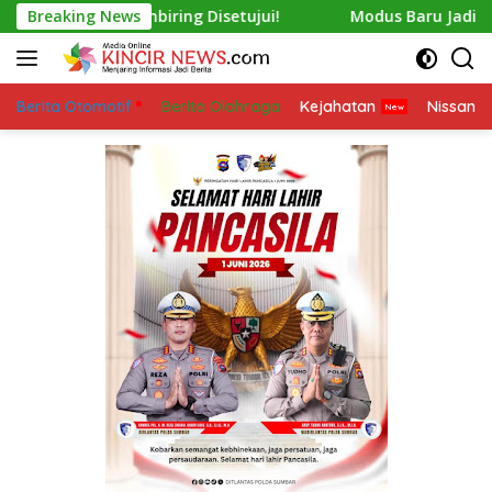
Skip
Putra Sembiring Disetujui!
Breaking News
Modus Baru Jadikan, Pohon
to
content
Berita Otomotif
Berita Olahraga
Kejahatan
Nissan