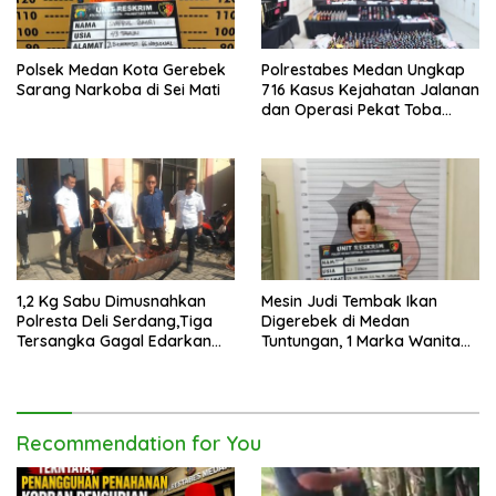
Polsek Medan Kota Gerebek
Polrestabes Medan Ungkap
Sarang Narkoba di Sei Mati
716 Kasus Kejahatan Jalanan
dan Operasi Pekat Toba
2026
1,2 Kg Sabu Dimusnahkan
Mesin Judi Tembak Ikan
Polresta Deli Serdang,Tiga
Digerebek di Medan
Tersangka Gagal Edarkan
Tuntungan, 1 Marka Wanita
Ribuan Dosis Narkoba
dan Uang Tunai Rp2,67 Juta
Diamankan
Recommendation for You