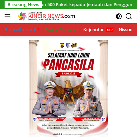
Skip
 Bagikan 500 Paket kepada Jemaah dan Pengguna Jalan
Breaking News
to
content
Berita Otomotif
Berita Olahraga
Kejahatan
Nissan