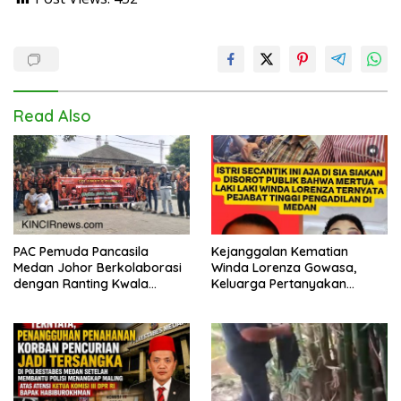
Read Also
PAC Pemuda Pancasila
Kejanggalan Kematian
Medan Johor Berkolaborasi
Winda Lorenza Gowasa,
dengan Ranting Kwala
Keluarga Pertanyakan
Bekala Gelar Jumat Berkah,
Kesimpulan Bunuh Diri: “Ada
Bagikan 500 Paket kepada
Indikasi Tindak Pidana”
Jemaah dan Pengguna Jalan