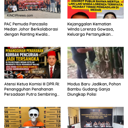
PAC Pemuda Pancasila
Kejanggalan Kematian
Medan Johor Berkolaborasi
Winda Lorenza Gowasa,
dengan Ranting Kwala
Keluarga Pertanyakan
Bekala Gelar Jumat Berkah,
Kesimpulan Bunuh Diri: “Ada
Bagikan 500 Paket kepada
Indikasi Tindak Pidana”
Jemaah dan Pengguna Jalan
Atensi Ketua Komisi III DPR RI:
Modus Baru Jadikan, Pohon
Penangguhan Penahanan
Bambu Gudang Ganja
Persadaan Putra Sembiring
Diungkap Polisi
Disetujui!