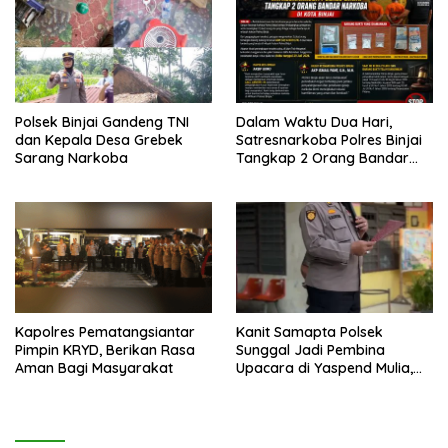
Polsek Binjai Gandeng TNI
Dalam Waktu Dua Hari,
dan Kepala Desa Grebek
Satresnarkoba Polres Binjai
Sarang Narkoba
Tangkap 2 Orang Bandar
Narkoba Di Kota Binjai
Kapolres Pematangsiantar
Kanit Samapta Polsek
Pimpin KRYD, Berikan Rasa
Sunggal Jadi Pembina
Aman Bagi Masyarakat
Upacara di Yaspend Mulia,
Menolak Aksi Gank Motor,
Tawuran dan
Penyalahgunaan Narkoba