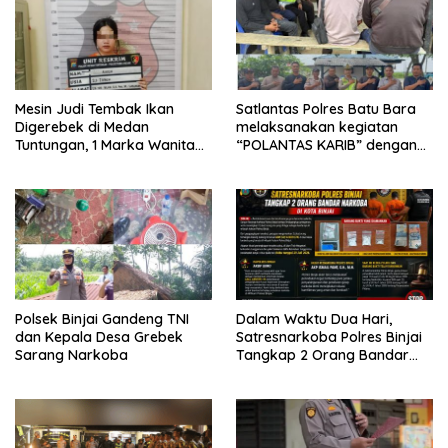
Mesin Judi Tembak Ikan
Satlantas Polres Batu Bara
Digerebek di Medan
melaksanakan kegiatan
Tuntungan, 1 Marka Wanita
“POLANTAS KARIB” dengan
dan Uang Tunai Rp2,67 Juta
mengajak karyawan
Diamankan
Perkebunan PT PP Lonsum
Polsek Binjai Gandeng TNI
Dalam Waktu Dua Hari,
dan Kepala Desa Grebek
Satresnarkoba Polres Binjai
Sarang Narkoba
Tangkap 2 Orang Bandar
Narkoba Di Kota Binjai