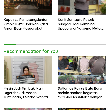
Kapolres Pematangsiantar
Kanit Samapta Polsek
Pimpin KRYD, Berikan Rasa
Sunggal Jadi Pembina
Aman Bagi Masyarakat
Upacara di Yaspend Mulia,
Menolak Aksi Gank Motor,
Tawuran dan
Penyalahgunaan Narkoba
Recommendation for You
Mesin Judi Tembak Ikan
Satlantas Polres Batu Bara
Digerebek di Medan
melaksanakan kegiatan
Tuntungan, 1 Marka Wanita
“POLANTAS KARIB” dengan
dan Uang Tunai Rp2,67 Juta
mengajak karyawan
Diamankan
Perkebunan PT PP Lonsum