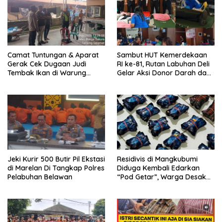
Camat Tuntungan & Aparat
Sambut HUT Kemerdekaan
Gerak Cek Dugaan Judi
RI ke-81, Rutan Labuhan Deli
Tembak Ikan di Warung
Gelar Aksi Donor Darah dan
Rabun Kec.Medan Tuntungan,
Cek Kesehatan Gratis
Tidak Ditemukan Saat
Pengecekan
Jeki Kurir 500 Butir Pil Ekstasi
Residivis di Mangkubumi
di Marelan Di Tangkap Polres
Diduga Kembali Edarkan
Pelabuhan Belawan
“Pod Getar”, Warga Desak
Polisi Turun Tangan