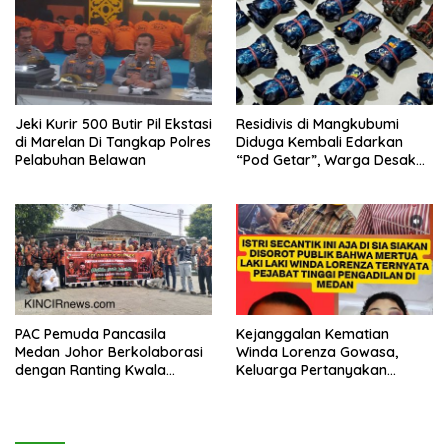
Pengecekan
Jeki Kurir 500 Butir Pil Ekstasi
Residivis di Mangkubumi
di Marelan Di Tangkap Polres
Diduga Kembali Edarkan
Pelabuhan Belawan
“Pod Getar”, Warga Desak
Polisi Turun Tangan
PAC Pemuda Pancasila
Kejanggalan Kematian
Medan Johor Berkolaborasi
Winda Lorenza Gowasa,
dengan Ranting Kwala
Keluarga Pertanyakan
Bekala Gelar Jumat Berkah,
Kesimpulan Bunuh Diri: “Ada
Bagikan 500 Paket kepada
Indikasi Tindak Pidana”
Jemaah dan Pengguna Jalan