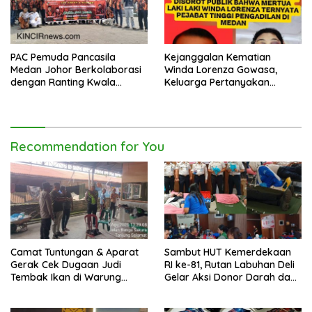
PAC Pemuda Pancasila
Kejanggalan Kematian
Medan Johor Berkolaborasi
Winda Lorenza Gowasa,
dengan Ranting Kwala
Keluarga Pertanyakan
Bekala Gelar Jumat Berkah,
Kesimpulan Bunuh Diri: “Ada
Bagikan 500 Paket kepada
Indikasi Tindak Pidana”
Jemaah dan Pengguna Jalan
Recommendation for You
Camat Tuntungan & Aparat
Sambut HUT Kemerdekaan
Gerak Cek Dugaan Judi
RI ke-81, Rutan Labuhan Deli
Tembak Ikan di Warung
Gelar Aksi Donor Darah dan
Rabun Kec.Medan Tuntungan,
Cek Kesehatan Gratis
Tidak Ditemukan Saat