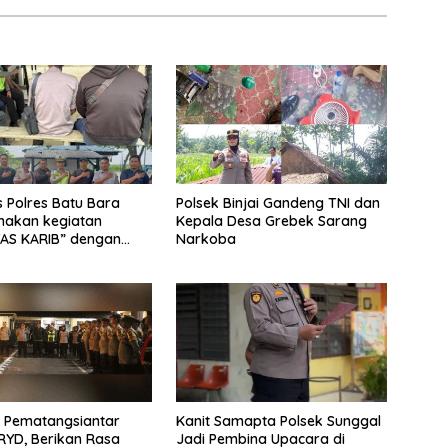
s Polres Batu Bara
Polsek Binjai Gandeng TNI dan
nakan kegiatan
Kepala Desa Grebek Sarang
AS KARIB” dengan
Narkoba
k karyawan
nan PT PP Lonsum
 Pematangsiantar
Kanit Samapta Polsek Sunggal
RYD, Berikan Rasa
Jadi Pembina Upacara di