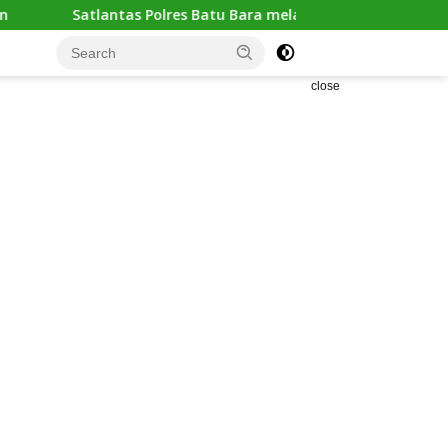
olres Batu Bara melaksanakan kegiatan “POLANTAS KARIB” de
close