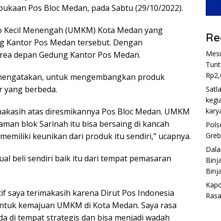
kaan Pos Bloc Medan, pada Sabtu (29/10/2022).
ro Kecil Menengah (UMKM) Kota Medan yang
Re
ng Kantor Pos Medan tersebut. Dengan
Mesi
area depan Gedung Kantor Pos Medan.
Tunt
Rp2,
 mengatakan, untuk mengembangkan produk
r yang berbeda.
Satl
kegi
kary
makasih atas diresmikannya Pos Bloc Medan. UMKM
alaman blok Sarinah itu bisa bersaing di kancah
Pols
Greb
emiliki keunikan dari produk itu sendiri,” ucapnya.
Dala
al beli sendiri baik itu dari tempat pemasaran
Binj
Binja
Kapo
tif saya terimakasih karena Dirut Pos Indonesia
Rasa
ntuk kemajuan UMKM di Kota Medan. Saya rasa
 di tempat strategis dan bisa menjadi wadah