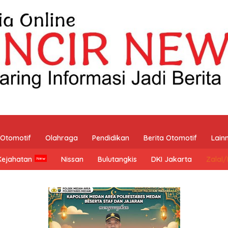
Otomotif
Olahraga
Pendidikan
Berita Otomotif
Lain
Kejahatan
Nissan
Bulutangkis
DKI Jakarta
Zalal