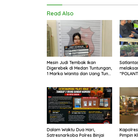
Read Also
Mesin Judi Tembak Ikan
Satlanta
Digerebek di Medan Tuntungan,
melaksa
1 Marka Wanita dan Uang Tunai
“POLANT
Rp2,67 Juta Diamankan
mengaja
Perkebu
Dalam Waktu Dua Hari,
Kapolres
Satresnarkoba Polres Binjai
Pimpin K