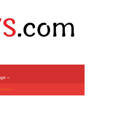
nya
/Pantun