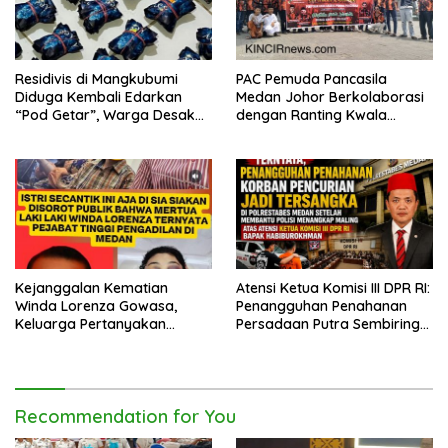
Residivis di Mangkubumi
PAC Pemuda Pancasila
Diduga Kembali Edarkan
Medan Johor Berkolaborasi
“Pod Getar”, Warga Desak
dengan Ranting Kwala
Polisi Turun Tangan
Bekala Gelar Jumat Berkah,
Bagikan 500 Paket kepada
Jemaah dan Pengguna Jalan
Kejanggalan Kematian
Atensi Ketua Komisi III DPR RI:
Winda Lorenza Gowasa,
Penangguhan Penahanan
Keluarga Pertanyakan
Persadaan Putra Sembiring
Kesimpulan Bunuh Diri: “Ada
Disetujui!
Indikasi Tindak Pidana”
Recommendation for You