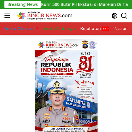
Skip
Jeki Kurir 500 Butir Pil Ekstasi di Marelan Di Tangkap Polres P
Breaking News
to
content
Berita Otomotif
Berita Olahraga
Kejahatan
Nissan