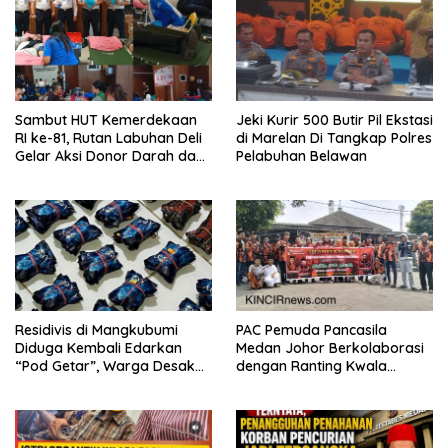
Sambut HUT Kemerdekaan
Jeki Kurir 500 Butir Pil Ekstasi
RI ke-81, Rutan Labuhan Deli
di Marelan Di Tangkap Polres
Gelar Aksi Donor Darah dan
Pelabuhan Belawan
Cek Kesehatan Gratis
Residivis di Mangkubumi
PAC Pemuda Pancasila
Diduga Kembali Edarkan
Medan Johor Berkolaborasi
“Pod Getar”, Warga Desak
dengan Ranting Kwala
Polisi Turun Tangan
Bekala Gelar Jumat Berkah,
Bagikan 500 Paket kepada
Jemaah dan Pengguna Jalan