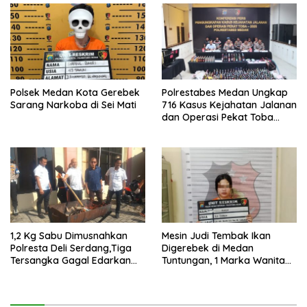
Polsek Medan Kota Gerebek
Polrestabes Medan Ungkap
Sarang Narkoba di Sei Mati
716 Kasus Kejahatan Jalanan
dan Operasi Pekat Toba
2026
1,2 Kg Sabu Dimusnahkan
Mesin Judi Tembak Ikan
Polresta Deli Serdang,Tiga
Digerebek di Medan
Tersangka Gagal Edarkan
Tuntungan, 1 Marka Wanita
Ribuan Dosis Narkoba
dan Uang Tunai Rp2,67 Juta
Diamankan