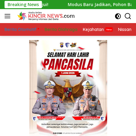
Skip
g Disetujui!
Breaking News
Modus Baru Jadikan, Pohon Bambu Gudang
to
content
Berita Otomotif
Berita Olahraga
Kejahatan
Nissan