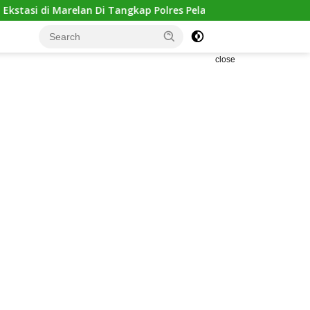
Di Tangkap Polres Pelabuhan Belawan
Residivis di Mangk
close