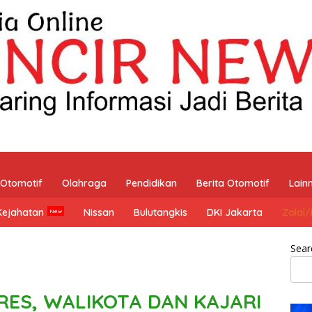
Otomotif
Olahraga
Pendidikan
Berita Otomotif
Lain
Kejahatan
Nissan
Bulutangkis
DKI Jakarta
Zalal
Sear
LRES, WALIKOTA DAN KAJARI