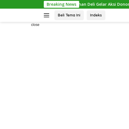
Skip
1, Rutan Labuhan Deli Gelar Aksi Donor Darah dan Cek Keseha
Breaking News
to
content
Beli Tema Ini
Indeks
>
close