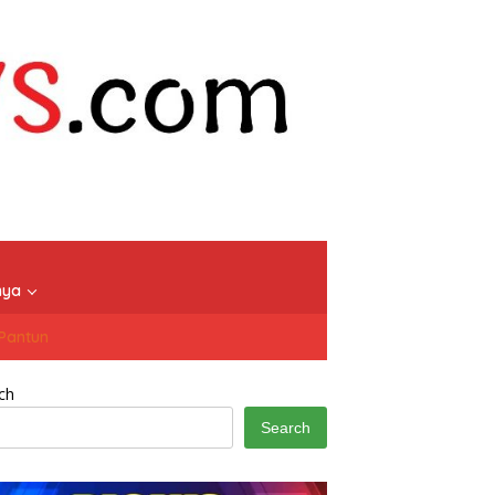
nya
/Pantun
ch
Search