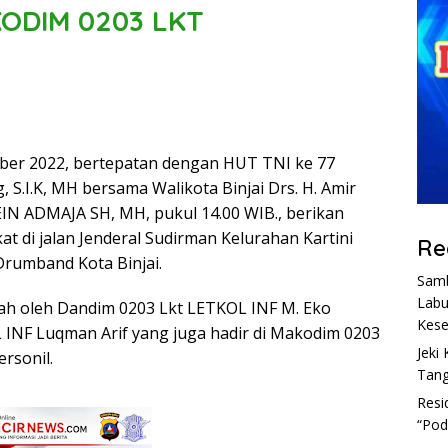
KODIM 0203 LKT
tober 2022, bertepatan dengan HUT TNI ke 77
, S.I.K, MH bersama Walikota Binjai Drs. H. Amir
IN ADMAJA SH, MH, pukul 14.00 WIB., berikan
t di jalan Jenderal Sudirman Kelurahan Kartini
Re
Drumband Kota Binjai.
Samb
Labu
h oleh Dandim 0203 Lkt LETKOL INF M. Eko
Kese
INF Luqman Arif yang juga hadir di Makodim 0203
Jeki 
rsonil.
Tang
Resi
“Pod