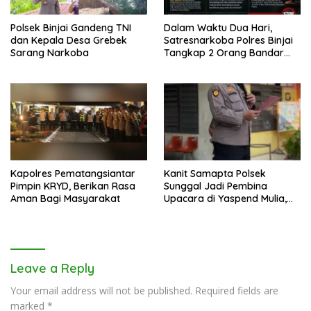
Polsek Binjai Gandeng TNI
Dalam Waktu Dua Hari,
dan Kepala Desa Grebek
Satresnarkoba Polres Binjai
Sarang Narkoba
Tangkap 2 Orang Bandar
Narkoba Di Kota Binjai
Kapolres Pematangsiantar
Kanit Samapta Polsek
Pimpin KRYD, Berikan Rasa
Sunggal Jadi Pembina
Aman Bagi Masyarakat
Upacara di Yaspend Mulia,
Menolak Aksi Gank Motor,
Tawuran dan
Penyalahgunaan Narkoba
Leave a Reply
Your email address will not be published.
Required fields are
marked
*