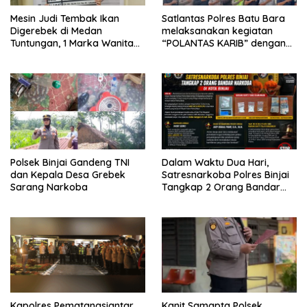
Mesin Judi Tembak Ikan
Satlantas Polres Batu Bara
Digerebek di Medan
melaksanakan kegiatan
Tuntungan, 1 Marka Wanita
“POLANTAS KARIB” dengan
dan Uang Tunai Rp2,67 Juta
mengajak karyawan
Diamankan
Perkebunan PT PP Lonsum
Polsek Binjai Gandeng TNI
Dalam Waktu Dua Hari,
dan Kepala Desa Grebek
Satresnarkoba Polres Binjai
Sarang Narkoba
Tangkap 2 Orang Bandar
Narkoba Di Kota Binjai
Kapolres Pematangsiantar
Kanit Samapta Polsek