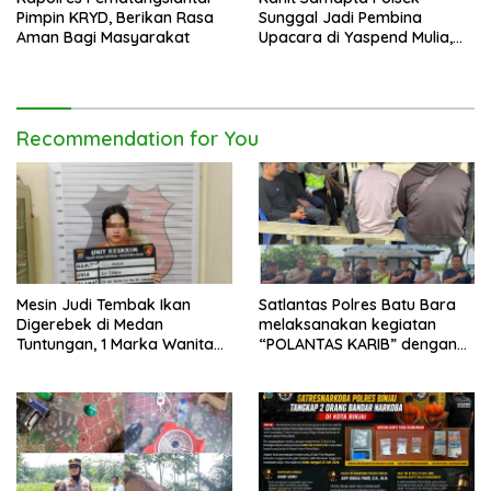
Pimpin KRYD, Berikan Rasa
Sunggal Jadi Pembina
Aman Bagi Masyarakat
Upacara di Yaspend Mulia,
Menolak Aksi Gank Motor,
Tawuran dan
Penyalahgunaan Narkoba
Recommendation for You
Mesin Judi Tembak Ikan
Satlantas Polres Batu Bara
Digerebek di Medan
melaksanakan kegiatan
Tuntungan, 1 Marka Wanita
“POLANTAS KARIB” dengan
dan Uang Tunai Rp2,67 Juta
mengajak karyawan
Diamankan
Perkebunan PT PP Lonsum