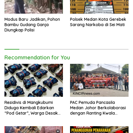
Modus Baru Jadikan, Pohon
Polsek Medan Kota Gerebek
Bambu Gudang Ganja
Sarang Narkoba di Sei Mati
Diungkap Polisi
Recommendation for You
Residivis di Mangkubumi
PAC Pemuda Pancasila
Diduga Kembali Edarkan
Medan Johor Berkolaborasi
“Pod Getar”, Warga Desak
dengan Ranting Kwala
Polisi Turun Tangan
Bekala Gelar Jumat Berkah,
Bagikan 500 Paket kepada
Jemaah dan Pengguna Jalan