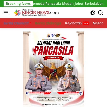
Skip
PAC Pemuda Pancasila Medan Johor Berkolaborasi dengan Ra
Breaking News
to
content
Berita Otomotif
Berita Olahraga
Kejahatan
Nissan