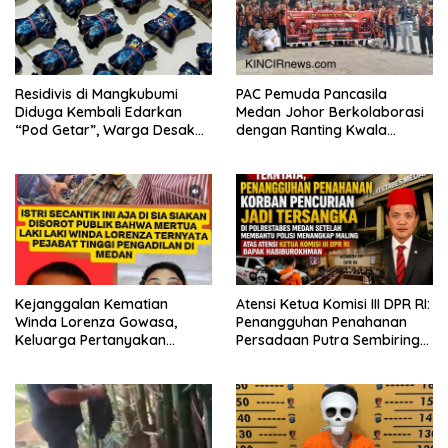
Residivis di Mangkubumi
PAC Pemuda Pancasila
Diduga Kembali Edarkan
Medan Johor Berkolaborasi
“Pod Getar”, Warga Desak
dengan Ranting Kwala
Polisi Turun Tangan
Bekala Gelar Jumat Berkah,
Bagikan 500 Paket kepada
Jemaah dan Pengguna Jalan
Kejanggalan Kematian
Atensi Ketua Komisi III DPR RI:
Winda Lorenza Gowasa,
Penangguhan Penahanan
Keluarga Pertanyakan
Persadaan Putra Sembiring
Kesimpulan Bunuh Diri: “Ada
Disetujui!
Indikasi Tindak Pidana”