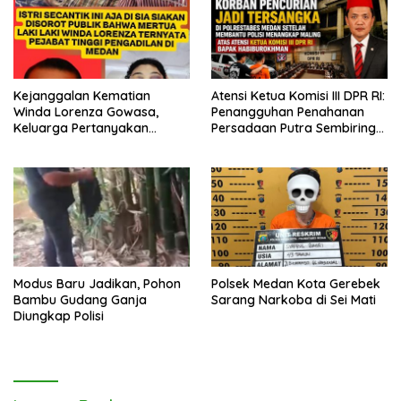
Kejanggalan Kematian
Atensi Ketua Komisi III DPR RI:
Winda Lorenza Gowasa,
Penangguhan Penahanan
Keluarga Pertanyakan
Persadaan Putra Sembiring
Kesimpulan Bunuh Diri: “Ada
Disetujui!
Indikasi Tindak Pidana”
Modus Baru Jadikan, Pohon
Polsek Medan Kota Gerebek
Bambu Gudang Ganja
Sarang Narkoba di Sei Mati
Diungkap Polisi