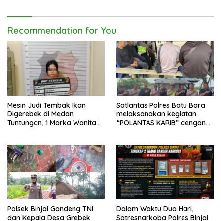
Tawuran dan
Penyalahgunaan Narkoba
Recommendation for You
Mesin Judi Tembak Ikan
Satlantas Polres Batu Bara
Digerebek di Medan
melaksanakan kegiatan
Tuntungan, 1 Marka Wanita
“POLANTAS KARIB” dengan
dan Uang Tunai Rp2,67 Juta
mengajak karyawan
Diamankan
Perkebunan PT PP Lonsum
Polsek Binjai Gandeng TNI
Dalam Waktu Dua Hari,
dan Kepala Desa Grebek
Satresnarkoba Polres Binjai