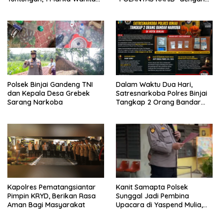
dan Uang Tunai Rp2,67 Juta
mengajak karyawan
Diamankan
Perkebunan PT PP Lonsum
Polsek Binjai Gandeng TNI
Dalam Waktu Dua Hari,
dan Kepala Desa Grebek
Satresnarkoba Polres Binjai
Sarang Narkoba
Tangkap 2 Orang Bandar
Narkoba Di Kota Binjai
Kapolres Pematangsiantar
Kanit Samapta Polsek
Pimpin KRYD, Berikan Rasa
Sunggal Jadi Pembina
Aman Bagi Masyarakat
Upacara di Yaspend Mulia,
Menolak Aksi Gank Motor,