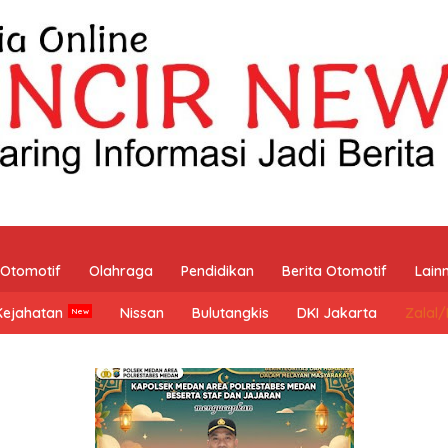
Otomotif
Olahraga
Pendidikan
Berita Otomotif
Lain
Kejahatan
Nissan
Bulutangkis
DKI Jakarta
Zalal