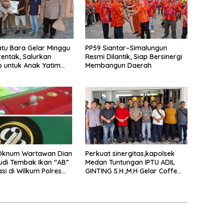
atu Bara Gelar Minggu
PP59 Siantar–Simalungun
rentak, Salurkan
Resmi Dilantik, Siap Bersinergi
 untuk Anak Yatim
Membangun Daerah
m Duafa
Oknum Wartawan Dian
Perkuat sinergitas,kapolsek
udi Tembak Ikan “AB”
Medan Tuntungan IPTU ADIL
si di Wilkum Polres
GINTING S.H.,M.H Gelar Coffe
an Belawan
Moning Bersama Wartawan