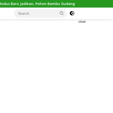
Pohon Bambu Gudang Ganja Diungkap Polisi
Polsek Med
close