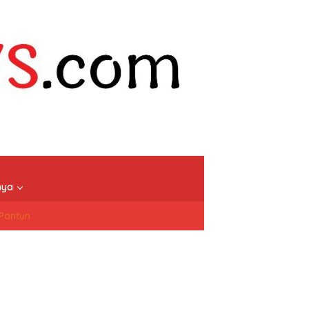
nya
/Pantun