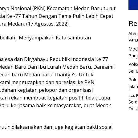
rya Nasional (PKN) Kecamatan Medan Baru turut
ia Ke -77 Tahun Dengan Tema Pulih Lebih Cepat
Re
ura Medan, (17 Agustus, 2022).
Aten
bdillah , Menyampaikan Kata sambutan
Pena
Modu
Ganj
 esa dan Dirgahayu Republik Indonesia Ke 77
Pols
edan Baru Dan Ibu Lurah Medan Baru, Danramil
Sei 
edan baru Medan baru Thanty Ys. Untuk
Polr
kami mengucapkan dan apresiasi ke PKN
Jala
ahan kegiatan pelopor dan organisasi
1,2 
an rekan membuat kegiatan positif. tidak Lupa
Serd
ru kerjasama baik ke masyarakat, buat Medan
Dosi
utin dilaksanakan dan juga kegiatan bakti sosial