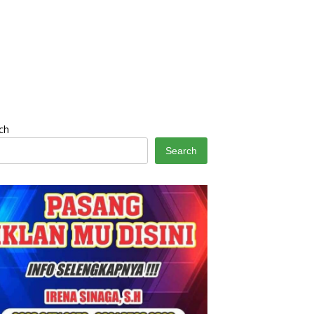
ch
Search