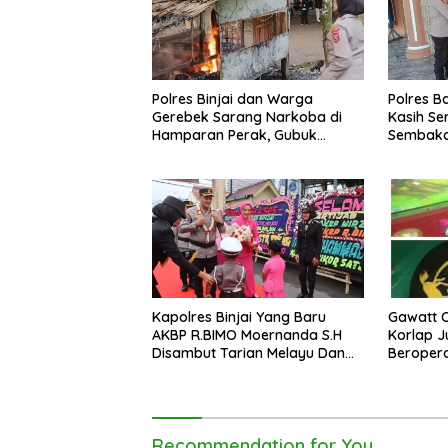
Polres Binjai dan Warga
Polres B
Gerebek Sarang Narkoba di
Kasih Se
Hamparan Perak, Gubuk
Sembako
Diduga Lokasi Transaksi
dan Kau
Dibongkar
Kapolres Binjai Yang Baru
Gawatt 
AKBP R.BIMO Moernanda S.H
Korlap J
Disambut Tarian Melayu Dan
Beropera
Tradisi Kepolisia
Pelabuh
Recommendation for You