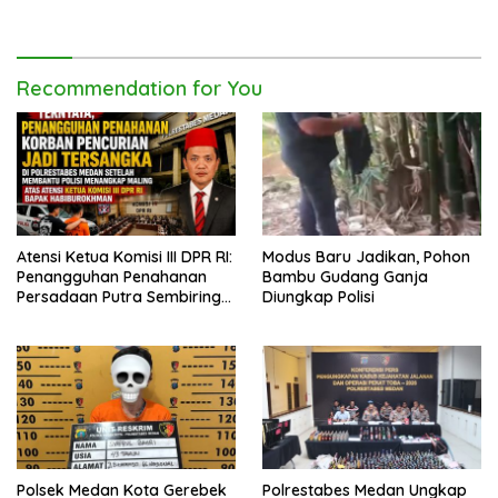
Ribuan Dosis Narkoba
dan Uang Tunai Rp2,67 Juta
Diamankan
Recommendation for You
Atensi Ketua Komisi III DPR RI:
Modus Baru Jadikan, Pohon
Penangguhan Penahanan
Bambu Gudang Ganja
Persadaan Putra Sembiring
Diungkap Polisi
Disetujui!
Polsek Medan Kota Gerebek
Polrestabes Medan Ungkap