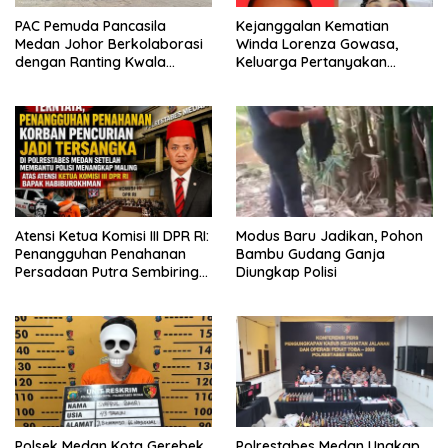
PAC Pemuda Pancasila
Kejanggalan Kematian
Medan Johor Berkolaborasi
Winda Lorenza Gowasa,
dengan Ranting Kwala
Keluarga Pertanyakan
Bekala Gelar Jumat Berkah,
Kesimpulan Bunuh Diri: “Ada
Bagikan 500 Paket kepada
Indikasi Tindak Pidana”
Jemaah dan Pengguna Jalan
Atensi Ketua Komisi III DPR RI:
Modus Baru Jadikan, Pohon
Penangguhan Penahanan
Bambu Gudang Ganja
Persadaan Putra Sembiring
Diungkap Polisi
Disetujui!
Polsek Medan Kota Gerebek
Polrestabes Medan Ungkap