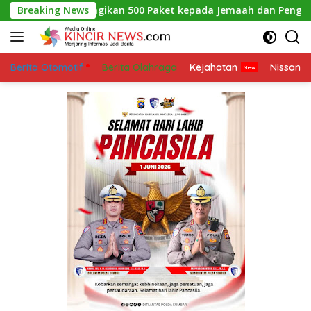
Skip
rkah, Bagikan 500 Paket kepada Jemaah dan Pengguna Jalan
Breaking News
to
content
Berita Otomotif
Berita Olahraga
Kejahatan
Nissan