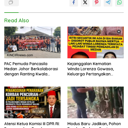
Read Also
PAC Pemuda Pancasila
Kejanggalan Kematian
Medan Johor Berkolaborasi
Winda Lorenza Gowasa,
dengan Ranting Kwala
Keluarga Pertanyakan
Bekala Gelar Jumat Berkah,
Kesimpulan Bunuh Diri: “Ada
Bagikan 500 Paket kepada
Indikasi Tindak Pidana”
Jemaah dan Pengguna Jalan
Atensi Ketua Komisi III DPR RI:
Modus Baru Jadikan, Pohon