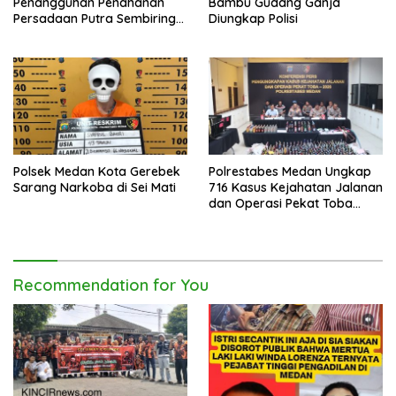
Penangguhan Penahanan
Bambu Gudang Ganja
Persadaan Putra Sembiring
Diungkap Polisi
Disetujui!
Polsek Medan Kota Gerebek
Polrestabes Medan Ungkap
Sarang Narkoba di Sei Mati
716 Kasus Kejahatan Jalanan
dan Operasi Pekat Toba
2026
Recommendation for You